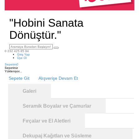
"Hobini Sanata
Dönüştür."
0 232 425 85 94
Giriş Yap
Üye Ol
Sepetim
0
Sepetiniz
Yükleniyor...
Sepete Git
Alışverişe Devam Et
Galeri
Seramik Boyalar ve Çamurlar
Fırçalar ve El Aletleri
Dekupaj Kağıtları ve Süsleme