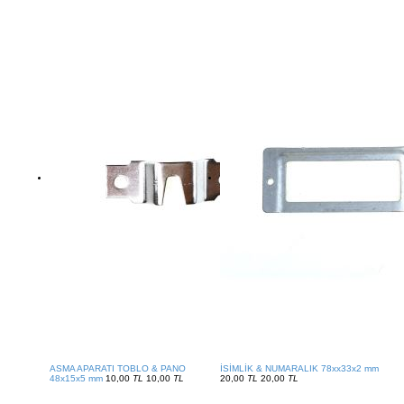
ASMA APARATI TOBLO & PANO
İSİMLİK & NUMARALIK 78xx33x2 mm
48x15x5 mm
10,00
TL
10,00
TL
20,00
TL
20,00
TL