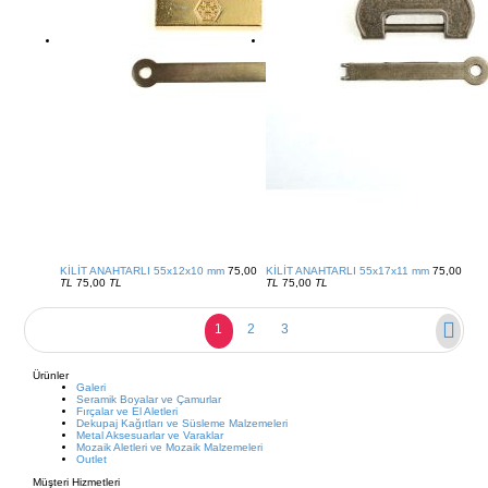
KİLİT ANAHTARLI 55x12x10 mm
75,00
KİLİT ANAHTARLI 55x17x11 mm
75,00
TL
75,00
TL
TL
75,00
TL
1
2
3
Ürünler
Galeri
Seramik Boyalar ve Çamurlar
Fırçalar ve El Aletleri
Dekupaj Kağıtları ve Süsleme Malzemeleri
Metal Aksesuarlar ve Varaklar
Mozaik Aletleri ve Mozaik Malzemeleri
Outlet
Müşteri Hizmetleri