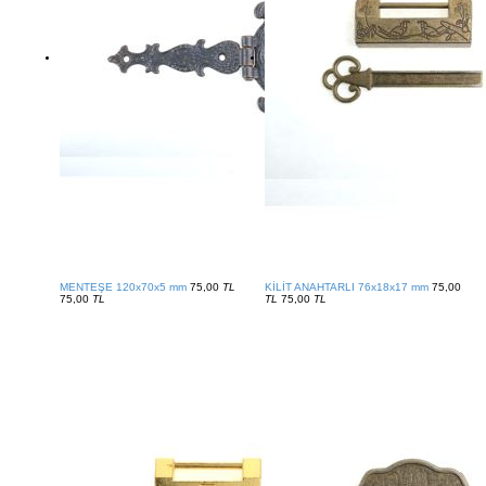
MENTEŞE 120x70x5 mm
75,00
TL
KİLİT ANAHTARLI 76x18x17 mm
75,00
75,00
TL
TL
75,00
TL