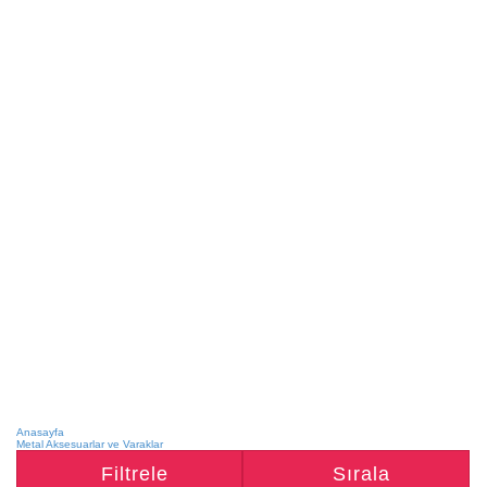
Anasayfa
Metal Aksesuarlar ve Varaklar
Filtrele
Sırala