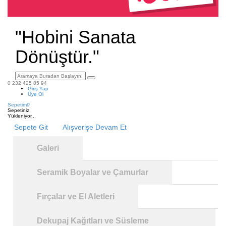
"Hobini Sanata
Dönüştür."
0 232 425 85 94
Giriş Yap
Üye Ol
Sepetim
0
Sepetiniz
Yükleniyor...
Sepete Git
Alışverişe Devam Et
Galeri
Seramik Boyalar ve Çamurlar
Fırçalar ve El Aletleri
Dekupaj Kağıtları ve Süsleme