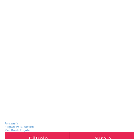
Anasayfa
Fırçalar ve El Aletleri
Yan Kesik Fırçalar
Filtrele
Sırala