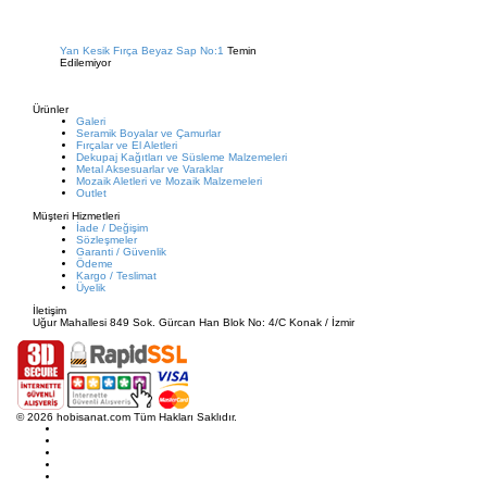
Yan Kesik Fırça Beyaz Sap No:1
Temin
Edilemiyor
Ürünler
Galeri
Seramik Boyalar ve Çamurlar
Fırçalar ve El Aletleri
Dekupaj Kağıtları ve Süsleme Malzemeleri
Metal Aksesuarlar ve Varaklar
Mozaik Aletleri ve Mozaik Malzemeleri
Outlet
Müşteri Hizmetleri
İade / Değişim
Sözleşmeler
Garanti / Güvenlik
Ödeme
Kargo / Teslimat
Üyelik
İletişim
Uğur Mahallesi 849 Sok. Gürcan Han Blok No: 4/C Konak / İzmir
© 2026 hobisanat.com Tüm Hakları Saklıdır.