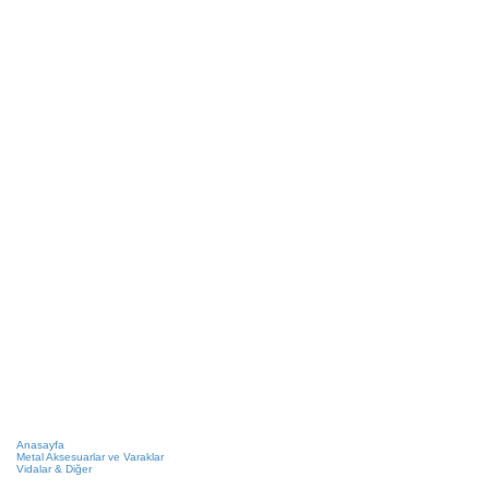
Anasayfa
Metal Aksesuarlar ve Varaklar
Vidalar & Diğer