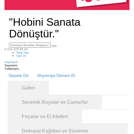
"Hobini Sanata
Dönüştür."
0 232 425 85 94
Giriş Yap
Üye Ol
Sepetim
0
Sepetiniz
Yükleniyor...
Sepete Git
Alışverişe Devam Et
Galeri
Seramik Boyalar ve Çamurlar
Fırçalar ve El Aletleri
Dekupaj Kağıtları ve Süsleme