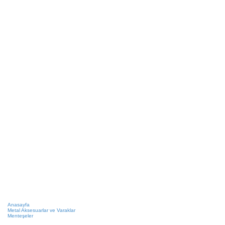
Anasayfa
Metal Aksesuarlar ve Varaklar
Menteşeler