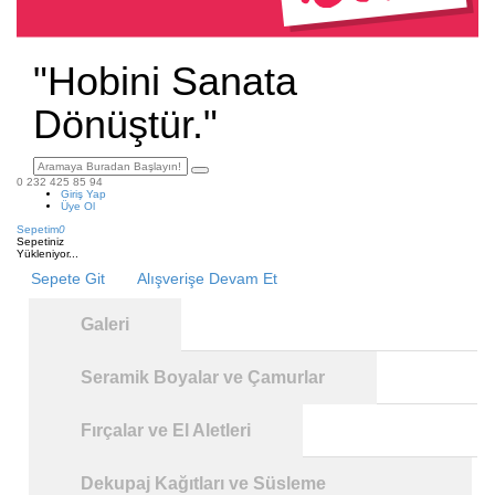
"Hobini Sanata
Dönüştür."
0 232 425 85 94
Giriş Yap
Üye Ol
Sepetim
0
Sepetiniz
Yükleniyor...
Sepete Git
Alışverişe Devam Et
Galeri
Seramik Boyalar ve Çamurlar
Fırçalar ve El Aletleri
Dekupaj Kağıtları ve Süsleme