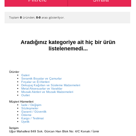
Toplam
0
üründen,
0-0
arası gösteriliyor.
Aradığınız kategoriye ait hiç bir ürün
listelenemedi...
Ürünler
Galeri
Seramik Boyalar ve Çamurlar
Fırçalar ve El Aletleri
Dekupaj Kağıtları ve Süsleme Malzemeleri
Metal Aksesuarlar ve Varaklar
Mozaik Aletleri ve Mozaik Malzemeleri
Outlet
Müşteri Hizmetleri
İade / Değişim
Sözleşmeler
Garanti / Güvenlik
Ödeme
Kargo / Teslimat
Üyelik
İletişim
Uğur Mahallesi 849 Sok. Gürcan Han Blok No: 4/C Konak / İzmir