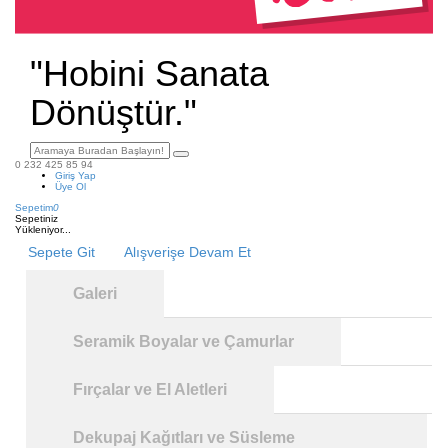
"Hobini Sanata
Dönüştür."
0 232 425 85 94
Giriş Yap
Üye Ol
Sepetim
0
Sepetiniz
Yükleniyor...
Sepete Git
Alışverişe Devam Et
Galeri
Seramik Boyalar ve Çamurlar
Fırçalar ve El Aletleri
Dekupaj Kağıtları ve Süsleme