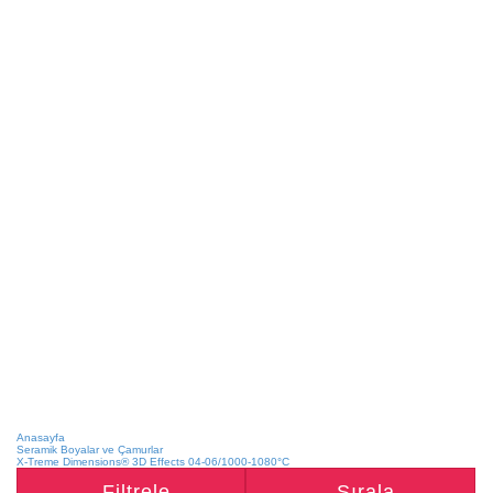
Anasayfa
Seramik Boyalar ve Çamurlar
X-Treme Dimensions® 3D Effects 04-06/1000-1080°C
Filtrele
Sırala