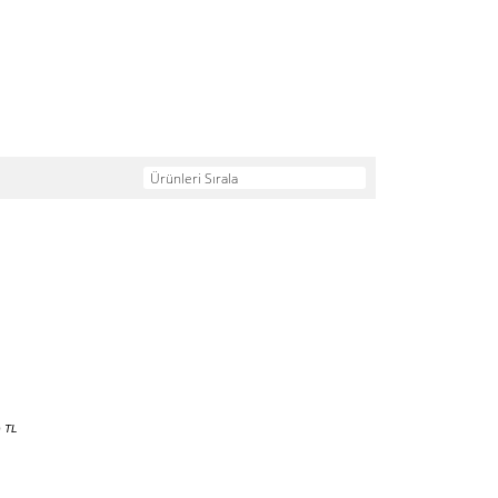
Ürünleri Sırala
0
TL