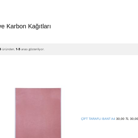
ve Karbon Kağıtları
5
üründen,
1-5
arası gösteriliyor.
ÇİFT TARAFLI BANT A4
30,00
TL
30,0