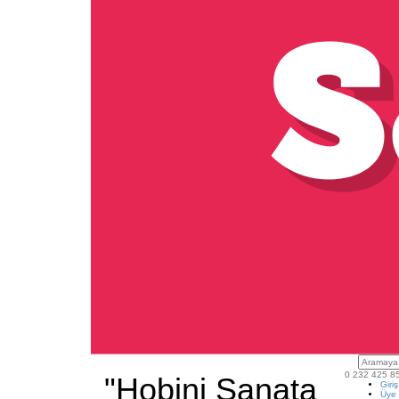
0 232 425 8
"Hobini Sanata
Giri
Üye 