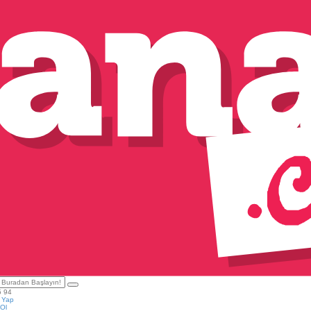
5 94
ş Yap
Ol