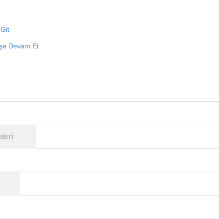
Git
işe Devam Et
leri