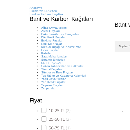
Anasayfa
Fırçalar ve El Aletleri
Bant ve Karbon Kağıtları
Bant ve Karbon Kağıtları
Bant 
Ağaç Oyma Aletleri
Astar Fırçaları
Doku Tarakları ve Süngerleri
Düz Kesik Fırçalar
Eskitme Fırçaları
Kedi Dili fırçalar
Toplam
Kretuar Bıçağı ve Kesme Matı
Liner Fırçaları
Paletler
Saat Mekanizmaları
Seramik El Aletleri
SET FIRÇALAR
Silikon Tabancaları ve Silikonlar
Stencıl Fırçaları
Sünger ve Rulo Fırçalar
Top Ütüler ve Kabartma Kalemleri
Yağlı Boya fırçaları
Yan Kesik Fırçalar
Yelpaze Fırçalar
Zımparalar
Fiyat
10-25 TL
(2)
25-50 TL
(2)
50-75 TL
(1)