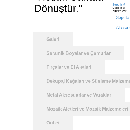
Dönüştür."
Sepetim
0
Sepetiniz
Yükleniyor...
Sepete 
Alışver
Galeri
Seramik Boyalar ve Çamurlar
Fırçalar ve El Aletleri
Dekupaj Kağıtları ve Süsleme Malzeme
Metal Aksesuarlar ve Varaklar
Mozaik Aletleri ve Mozaik Malzemeleri
Outlet