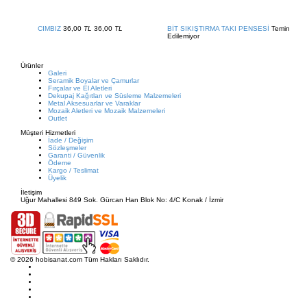
CIMBIZ
36,00
TL
36,00
TL
BİT SIKIŞTIRMA TAKI PENSESİ
Temin
Edilemiyor
Ürünler
Galeri
Seramik Boyalar ve Çamurlar
Fırçalar ve El Aletleri
Dekupaj Kağıtları ve Süsleme Malzemeleri
Metal Aksesuarlar ve Varaklar
Mozaik Aletleri ve Mozaik Malzemeleri
Outlet
Müşteri Hizmetleri
İade / Değişim
Sözleşmeler
Garanti / Güvenlik
Ödeme
Kargo / Teslimat
Üyelik
İletişim
Uğur Mahallesi 849 Sok. Gürcan Han Blok No: 4/C Konak / İzmir
© 2026 hobisanat.com Tüm Hakları Saklıdır.