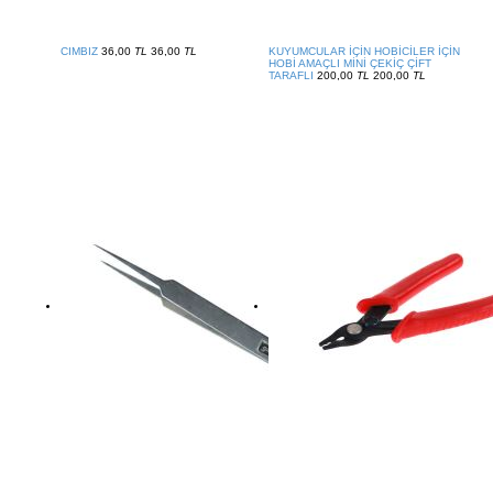
CIMBIZ
36,00
TL
36,00
TL
KUYUMCULAR İÇİN HOBİCİLER İÇİN
HOBİ AMAÇLI MİNİ ÇEKİÇ ÇİFT
TARAFLI
200,00
TL
200,00
TL