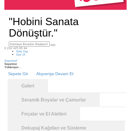
"Hobini Sanata
Dönüştür."
0 232 425 85 94
Giriş Yap
Üye Ol
Sepetim
0
Sepetiniz
Yükleniyor...
Sepete Git
Alışverişe Devam Et
Galeri
Seramik Boyalar ve Çamurlar
Fırçalar ve El Aletleri
Dekupaj Kağıtları ve Süsleme