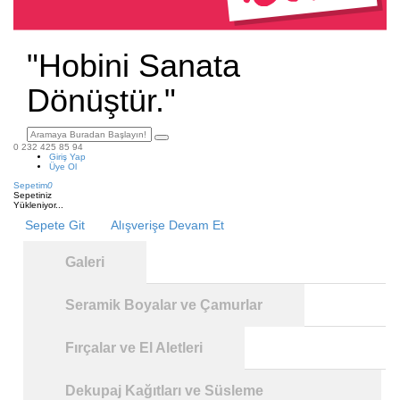
"Hobini Sanata
Dönüştür."
0 232 425 85 94
Giriş Yap
Üye Ol
Sepetim
0
Sepetiniz
Yükleniyor...
Sepete Git
Alışverişe Devam Et
Galeri
Seramik Boyalar ve Çamurlar
Fırçalar ve El Aletleri
Dekupaj Kağıtları ve Süsleme