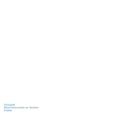
Anasayfa
Metal Aksesuarlar ve Varaklar
Kulplar