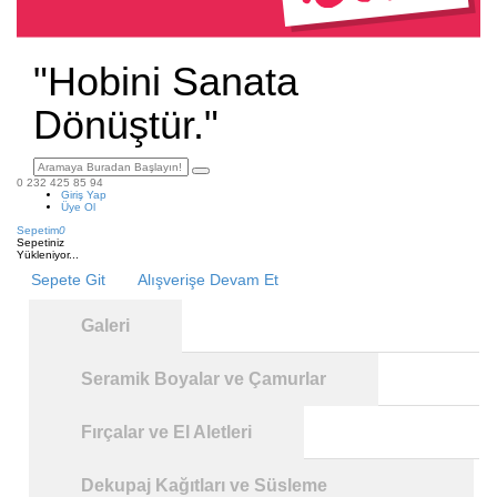
"Hobini Sanata
Dönüştür."
0 232 425 85 94
Giriş Yap
Üye Ol
Sepetim
0
Sepetiniz
Yükleniyor...
Sepete Git
Alışverişe Devam Et
Galeri
Seramik Boyalar ve Çamurlar
Fırçalar ve El Aletleri
Dekupaj Kağıtları ve Süsleme