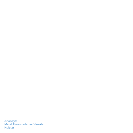
Anasayfa
Metal Aksesuarlar ve Varaklar
Kulplar