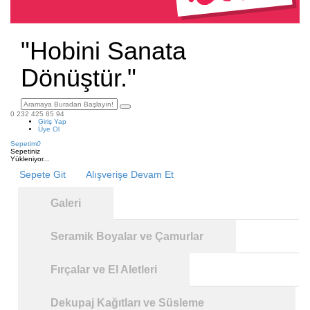
"Hobini Sanata
Dönüştür."
0 232 425 85 94
Giriş Yap
Üye Ol
Sepetim
0
Sepetiniz
Yükleniyor...
Sepete Git
Alışverişe Devam Et
Galeri
Seramik Boyalar ve Çamurlar
Fırçalar ve El Aletleri
Dekupaj Kağıtları ve Süsleme