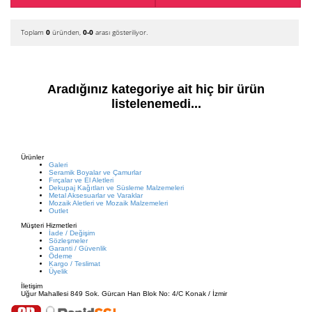
Toplam
0
üründen,
0-0
arası gösteriliyor.
Aradığınız kategoriye ait hiç bir ürün
listelenemedi...
Ürünler
Galeri
Seramik Boyalar ve Çamurlar
Fırçalar ve El Aletleri
Dekupaj Kağıtları ve Süsleme Malzemeleri
Metal Aksesuarlar ve Varaklar
Mozaik Aletleri ve Mozaik Malzemeleri
Outlet
Müşteri Hizmetleri
İade / Değişim
Sözleşmeler
Garanti / Güvenlik
Ödeme
Kargo / Teslimat
Üyelik
İletişim
Uğur Mahallesi 849 Sok. Gürcan Han Blok No: 4/C Konak / İzmir