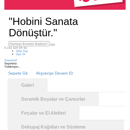
"Hobini Sanata
Dönüştür."
0 232 425 85 94
Giriş Yap
Üye Ol
Sepetim
0
Sepetiniz
Yükleniyor...
Sepete Git
Alışverişe Devam Et
Galeri
Seramik Boyalar ve Çamurlar
Fırçalar ve El Aletleri
Dekupaj Kağıtları ve Süsleme