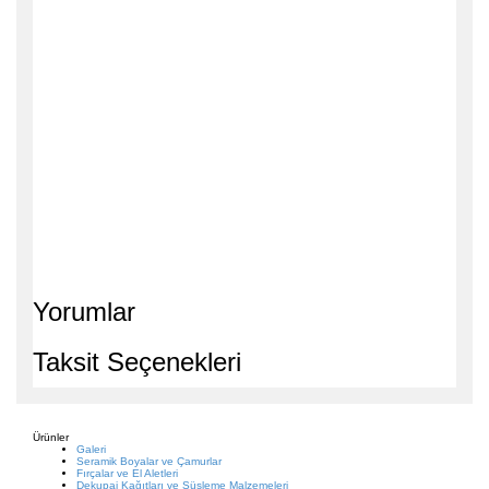
Yorumlar
Taksit Seçenekleri
Ürünler
Galeri
Seramik Boyalar ve Çamurlar
Fırçalar ve El Aletleri
Dekupaj Kağıtları ve Süsleme Malzemeleri