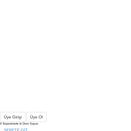
Üye Girişi
Üye Ol
0
Sepetinizde ki Ürün Sayısı
SEPETE GİT