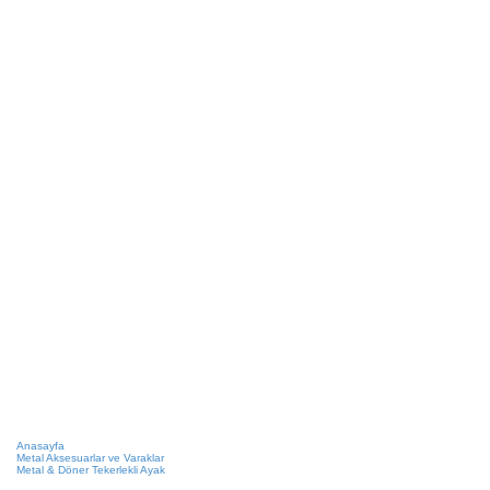
Anasayfa
Metal Aksesuarlar ve Varaklar
Metal & Döner Tekerlekli Ayak