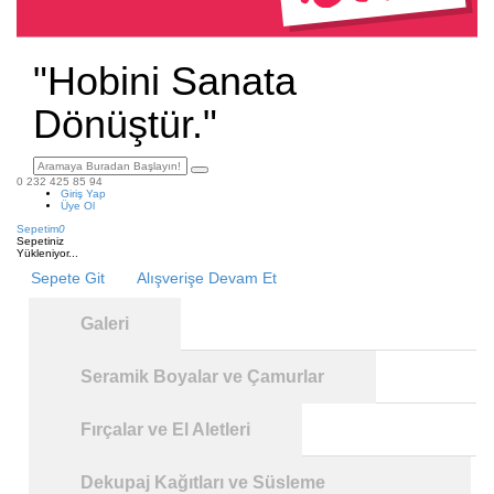
"Hobini Sanata
Dönüştür."
0 232 425 85 94
Giriş Yap
Üye Ol
Sepetim
0
Sepetiniz
Yükleniyor...
Sepete Git
Alışverişe Devam Et
Galeri
Seramik Boyalar ve Çamurlar
Fırçalar ve El Aletleri
Dekupaj Kağıtları ve Süsleme