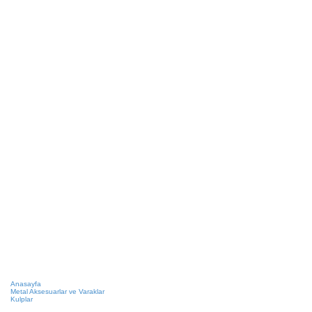
Anasayfa
Metal Aksesuarlar ve Varaklar
Kulplar