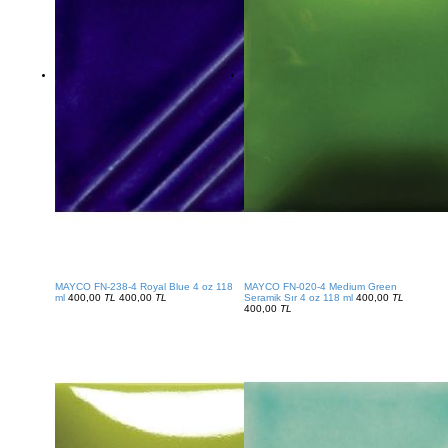
MAYCO FN-238-4 Royal Blue 4 oz 118
MAYCO FN-020-4 Medium Green
ml
400,00
TL
400,00
TL
Seramik Sır 4 oz 118 ml
400,00
TL
400,00
TL