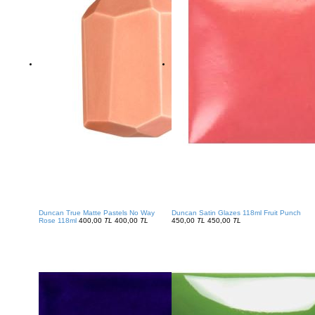
Duncan True Matte Pastels No Way
Duncan Satin Glazes 118ml Fruit Punch
Rose 118ml
400,00
TL
400,00
TL
450,00
TL
450,00
TL