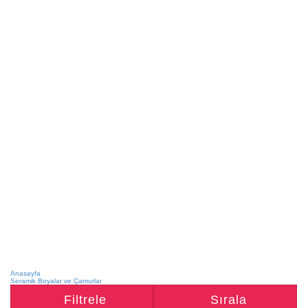
Anasayfa
Seramik Boyalar ve Çamurlar
Filtrele
Sırala