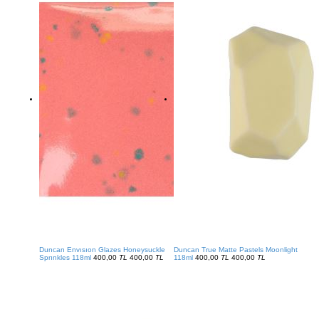
Duncan Envısıon Glazes Honeysuckle
Duncan True Matte Pastels Moonlight
Sprınkles 118ml
400,00
TL
400,00
TL
118ml
400,00
TL
400,00
TL