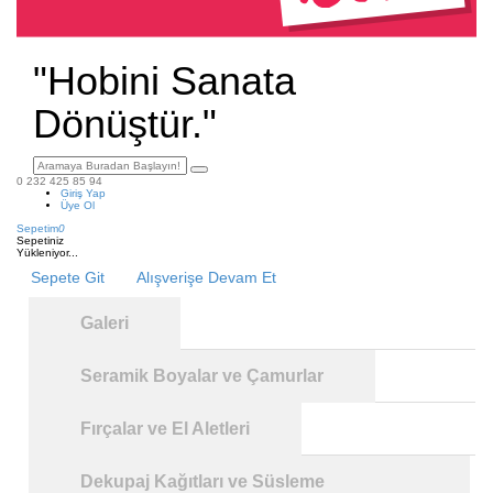
"Hobini Sanata
Dönüştür."
0 232 425 85 94
Giriş Yap
Üye Ol
Sepetim
0
Sepetiniz
Yükleniyor...
Sepete Git
Alışverişe Devam Et
Galeri
Seramik Boyalar ve Çamurlar
Fırçalar ve El Aletleri
Dekupaj Kağıtları ve Süsleme