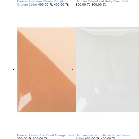
Duncan Envısıon Glazes Pumpkın
Duncan Cover-Coat Baby Blue 59ml
Orange 118ml
400,00
TL
400,00
TL
300,00
TL
300,00
TL
Duncan Cover-Coat Burnt Orange 59ml
Duncan Envısıon Glazes Royal Danısh
300,00
TL
300,00
TL
118ml
400,00
TL
400,00
TL