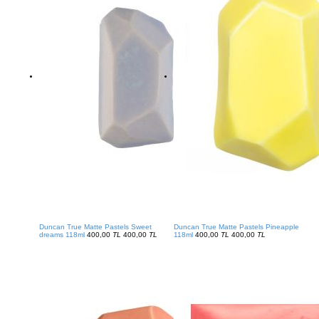
Duncan True Matte Pastels Sweet
Duncan True Matte Pastels Pineapple
dreams 118ml
400,00
TL
400,00
TL
118ml
400,00
TL
400,00
TL