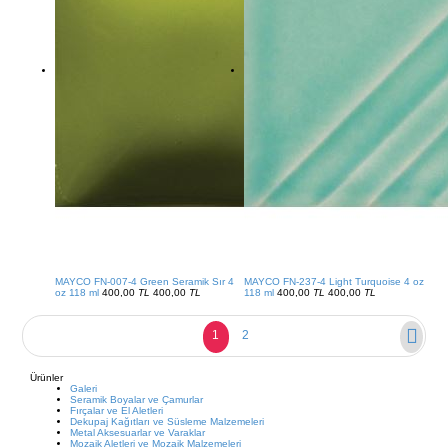
MAYCO FN-007-4 Green Seramik Sır 4
MAYCO FN-237-4 Light Turquoise 4 oz
oz 118 ml
400,00
TL
400,00
TL
118 ml
400,00
TL
400,00
TL
1
2
Ürünler
Galeri
Seramik Boyalar ve Çamurlar
Fırçalar ve El Aletleri
Dekupaj Kağıtları ve Süsleme Malzemeleri
Metal Aksesuarlar ve Varaklar
Mozaik Aletleri ve Mozaik Malzemeleri