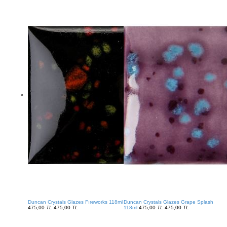
Duncan Crystals Glazes Fıreworks 118ml
Duncan Crystals Glazes Grape Splash
475,00
TL
475,00
TL
118ml
475,00
TL
475,00
TL