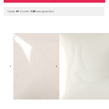
Toplam
41
üründen,
1-30
arası gösteriliyor.