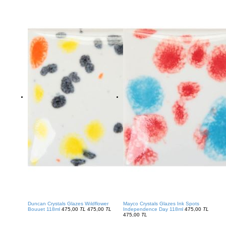
Duncan Crystals Glazes Wıldflower
Mayco Crystals Glazes Ink Spots
Bouuet 118ml
475,00
TL
475,00
TL
Independence Day 118ml
475,00
TL
475,00
TL