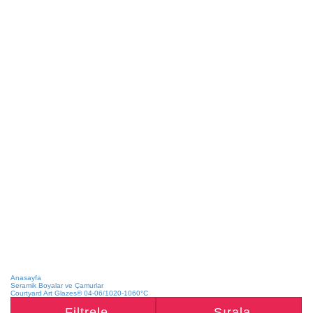
Anasayfa
Seramik Boyalar ve Çamurlar
Courtyard Art Glazes® 04-06/1020-1060°C
Filtrele
Sırala