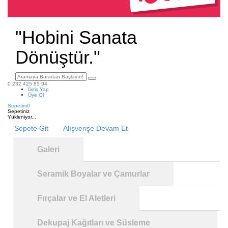
"Hobini Sanata
Dönüştür."
0 232 425 85 94
Giriş Yap
Üye Ol
Sepetim
0
Sepetiniz
Yükleniyor...
Sepete Git
Alışverişe Devam Et
Galeri
Seramik Boyalar ve Çamurlar
Fırçalar ve El Aletleri
Dekupaj Kağıtları ve Süsleme