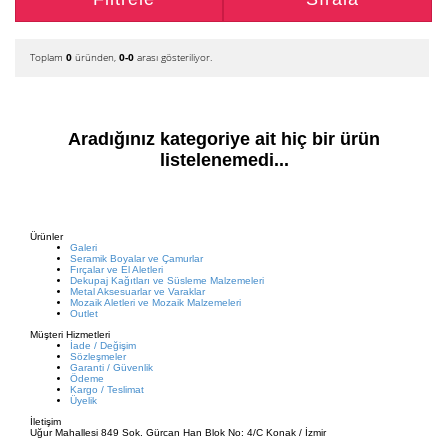
Toplam
0
üründen,
0-0
arası gösteriliyor.
Aradığınız kategoriye ait hiç bir ürün
listelenemedi...
Ürünler
Galeri
Seramik Boyalar ve Çamurlar
Fırçalar ve El Aletleri
Dekupaj Kağıtları ve Süsleme Malzemeleri
Metal Aksesuarlar ve Varaklar
Mozaik Aletleri ve Mozaik Malzemeleri
Outlet
Müşteri Hizmetleri
İade / Değişim
Sözleşmeler
Garanti / Güvenlik
Ödeme
Kargo / Teslimat
Üyelik
İletişim
Uğur Mahallesi 849 Sok. Gürcan Han Blok No: 4/C Konak / İzmir