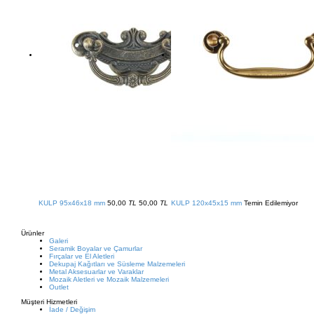
KULP 95x46x18 mm
50,00
TL
50,00
TL
KULP 120x45x15 mm
Temin Edilemiyor
Ürünler
Galeri
Seramik Boyalar ve Çamurlar
Fırçalar ve El Aletleri
Dekupaj Kağıtları ve Süsleme Malzemeleri
Metal Aksesuarlar ve Varaklar
Mozaik Aletleri ve Mozaik Malzemeleri
Outlet
Müşteri Hizmetleri
İade / Değişim