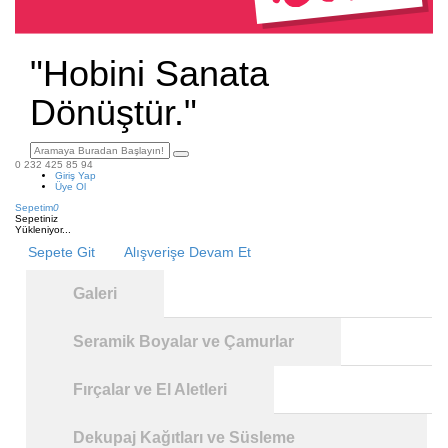
"Hobini Sanata
Dönüştür."
0 232 425 85 94
Giriş Yap
Üye Ol
Sepetim
0
Sepetiniz
Yükleniyor...
Sepete Git
Alışverişe Devam Et
Galeri
Seramik Boyalar ve Çamurlar
Fırçalar ve El Aletleri
Dekupaj Kağıtları ve Süsleme