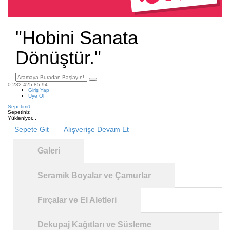
"Hobini Sanata
Dönüştür."
0 232 425 85 94
Giriş Yap
Üye Ol
Sepetim
0
Sepetiniz
Yükleniyor...
Sepete Git
Alışverişe Devam Et
Galeri
Seramik Boyalar ve Çamurlar
Fırçalar ve El Aletleri
Dekupaj Kağıtları ve Süsleme