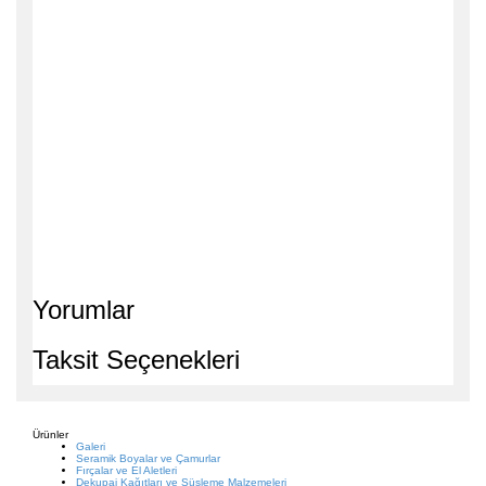
Yorumlar
Taksit Seçenekleri
Ürünler
Galeri
Seramik Boyalar ve Çamurlar
Fırçalar ve El Aletleri
Dekupaj Kağıtları ve Süsleme Malzemeleri