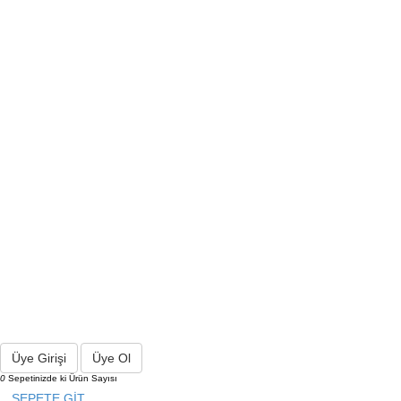
Üye Girişi
Üye Ol
0
Sepetinizde ki Ürün Sayısı
SEPETE GİT