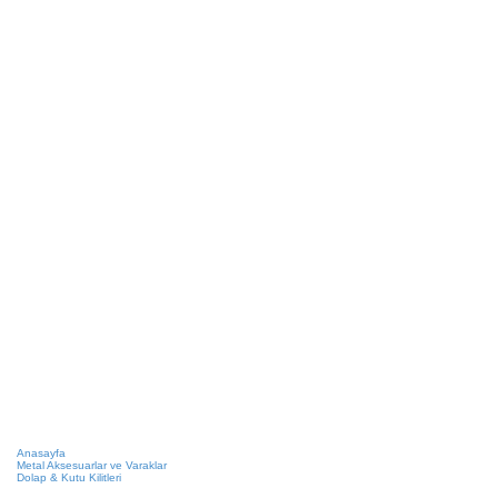
Anasayfa
Metal Aksesuarlar ve Varaklar
Dolap & Kutu Kilitleri