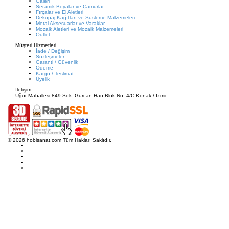
Galeri
Seramik Boyalar ve Çamurlar
Fırçalar ve El Aletleri
Dekupaj Kağıtları ve Süsleme Malzemeleri
Metal Aksesuarlar ve Varaklar
Mozaik Aletleri ve Mozaik Malzemeleri
Outlet
Müşteri Hizmetleri
İade / Değişim
Sözleşmeler
Garanti / Güvenlik
Ödeme
Kargo / Teslimat
Üyelik
İletişim
Uğur Mahallesi 849 Sok. Gürcan Han Blok No: 4/C Konak / İzmir
© 2026 hobisanat.com Tüm Hakları Saklıdır.