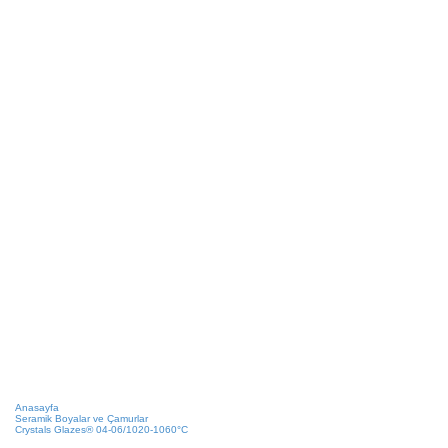
Anasayfa
Seramik Boyalar ve Çamurlar
Crystals Glazes® 04-06/1020-1060°C