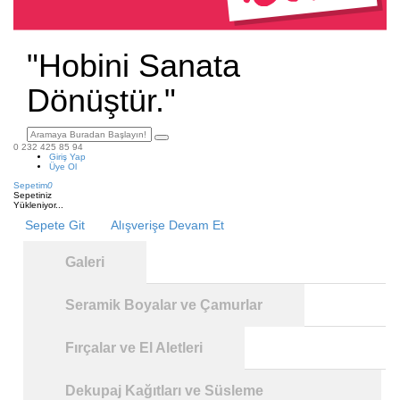
"Hobini Sanata
Dönüştür."
0 232 425 85 94
Giriş Yap
Üye Ol
Sepetim
0
Sepetiniz
Yükleniyor...
Sepete Git
Alışverişe Devam Et
Galeri
Seramik Boyalar ve Çamurlar
Fırçalar ve El Aletleri
Dekupaj Kağıtları ve Süsleme