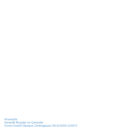
Anasayfa
Seramik Boyalar ve Çamurlar
Cover-Coat® Opaque Underglazes 06-6/1000-1230°C