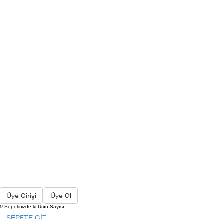
Üye Girişi
Üye Ol
0
Sepetinizde ki Ürün Sayısı
SEPETE GİT