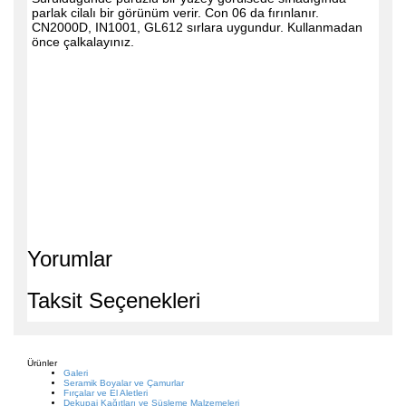
parlak cilalı bir görünüm verir. Con 06 da fırınlanır.
CN2000D, IN1001, GL612 sırlara uygundur. Kullanmadan
önce çalkalayınız.
Yorumlar
Taksit Seçenekleri
Ürünler
Galeri
Seramik Boyalar ve Çamurlar
Fırçalar ve El Aletleri
Dekupaj Kağıtları ve Süsleme Malzemeleri