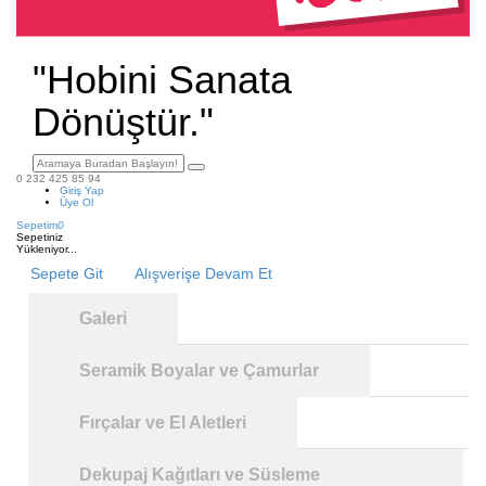
"Hobini Sanata
Dönüştür."
0 232 425 85 94
Giriş Yap
Üye Ol
Sepetim
0
Sepetiniz
Yükleniyor...
Sepete Git
Alışverişe Devam Et
Galeri
Seramik Boyalar ve Çamurlar
Fırçalar ve El Aletleri
Dekupaj Kağıtları ve Süsleme