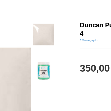
Duncan Pu
4
0 Yorum
yapıldı
350,0