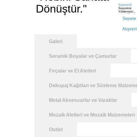
Dönüştür."
Sepetim
0
Sepetiniz
Yükleniyor...
Sepete 
Alışver
Galeri
Seramik Boyalar ve Çamurlar
Fırçalar ve El Aletleri
Dekupaj Kağıtları ve Süsleme Malzeme
Metal Aksesuarlar ve Varaklar
Mozaik Aletleri ve Mozaik Malzemeleri
Outlet