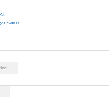
Git
işe Devam Et
leri