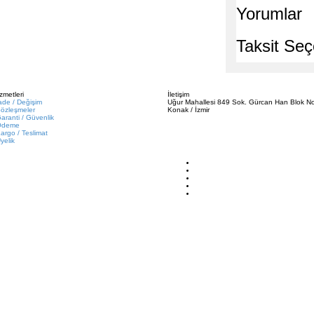
Yorumlar
Taksit Seç
zmetleri
İletişim
ade / Değişim
Uğur Mahallesi 849 Sok. Gürcan Han Blok No
özleşmeler
Konak / İzmir
aranti / Güvenlik
Ödeme
argo / Teslimat
yelik