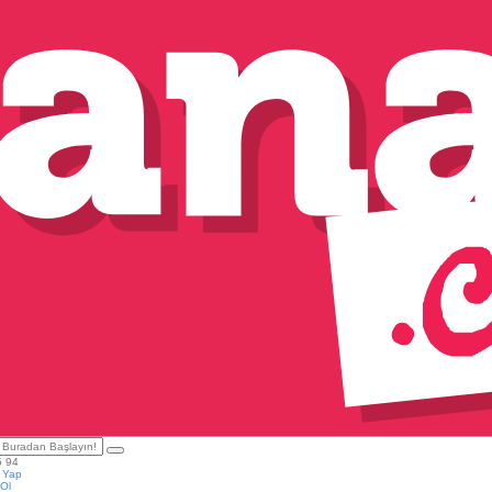
5 94
ş Yap
Ol