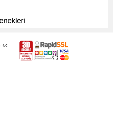
enekleri
: 4/C