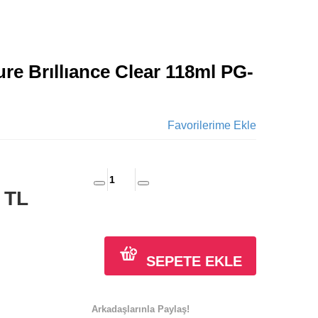
re Brıllıance Clear 118ml PG-
Favorilerime Ekle
0
TL
SEPETE EKLE
Arkadaşlarınla Paylaş!