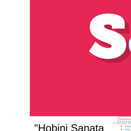
0 232 425 8
"Hobini Sanata
Giri
Üye 