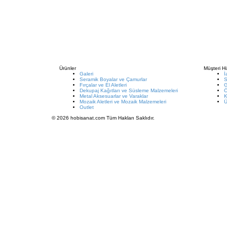
Ürünler
Müşteri Hi
Galeri
İ
Seramik Boyalar ve Çamurlar
S
Fırçalar ve El Aletleri
G
Dekupaj Kağıtları ve Süsleme Malzemeleri
Metal Aksesuarlar ve Varaklar
K
Mozaik Aletleri ve Mozaik Malzemeleri
Ü
Outlet
© 2026 hobisanat.com Tüm Hakları Saklıdır.