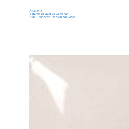
Anasayfa
Seramik Boyalar ve Çamurlar
Pure Brilliance® Translucent Gloss