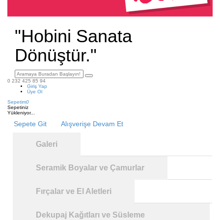
"Hobini Sanata
Dönüştür."
0 232 425 85 94
Giriş Yap
Üye Ol
Sepetim
0
Sepetiniz
Yükleniyor...
Sepete Git
Alışverişe Devam Et
Galeri
Seramik Boyalar ve Çamurlar
Fırçalar ve El Aletleri
Dekupaj Kağıtları ve Süsleme