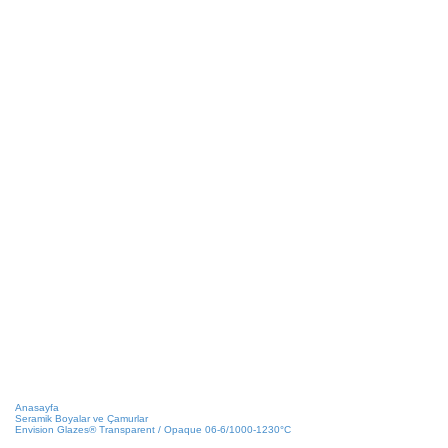
Anasayfa
Seramik Boyalar ve Çamurlar
Envision Glazes® Transparent / Opaque 06-6/1000-1230°C