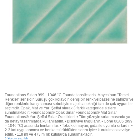
Foundations Sırları 999 - 1046 °C Foundations® serisi Mayco’nun "Temel
Renkler” serisidir. Sürüşü çok kolaydır, geniş bir renk yelpazesine sahiptir ve
diğer renklerle karışmaması sebebiyle majolica tekniği için de çok uygun bir
seçimdir. Opak, Mat ve Yarı Şeffaf olarak 3 farklı kategoride sizlere
sunulmaktadır: Foundations® Opak Sırlar Foundations® Mat Sırlar
Foundations® Yarı Şeffaf Sırlar Özellikleri: • Tüm yüzeyin sırlanmasında ya
da detay tasarımlarda kullanılabilir. • Bisküviye uygulanır. • Cone 06/05 (999
– 1046 °C) arasında fırınlanırlar. • Toksik olmayan, gıda ile uyumlu sırlardır. •
2-3 kat uygulanması ve her kat sürüldükten sonra iyice kurutulması tavsiye
edilir. • 118 ml ve 473 ml'lik kutularda sunulmaktadır.
0 Yorum
yapıldı