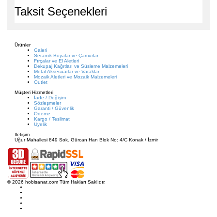
Taksit Seçenekleri
Ürünler
Galeri
Seramik Boyalar ve Çamurlar
Fırçalar ve El Aletleri
Dekupaj Kağıtları ve Süsleme Malzemeleri
Metal Aksesuarlar ve Varaklar
Mozaik Aletleri ve Mozaik Malzemeleri
Outlet
Müşteri Hizmetleri
İade / Değişim
Sözleşmeler
Garanti / Güvenlik
Ödeme
Kargo / Teslimat
Üyelik
İletişim
Uğur Mahallesi 849 Sok. Gürcan Han Blok No: 4/C Konak / İzmir
© 2026 hobisanat.com Tüm Hakları Saklıdır.