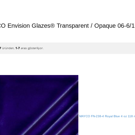
 Envision Glazes® Transparent / Opaque 06-6/
7
üründen,
1-7
arası gösteriliyor.
MAYCO FN-238-4 Royal Blue 4 oz 118 