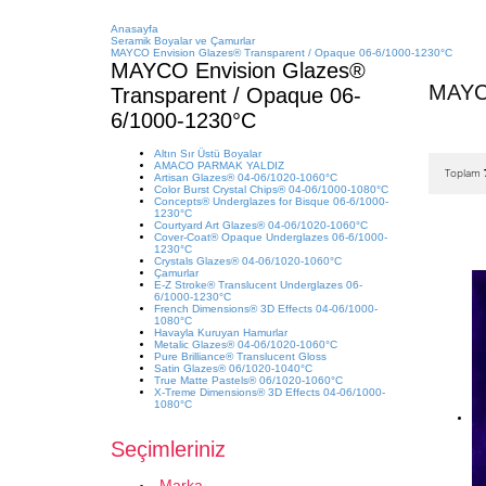
Anasayfa
Seramik Boyalar ve Çamurlar
MAYCO Envision Glazes® Transparent / Opaque 06-6/1000-1230°C
MAYCO Envision Glazes®
MAYCO
Transparent / Opaque 06-
6/1000-1230°C
Altın Sır Üstü Boyalar
AMACO PARMAK YALDIZ
Toplam
Artisan Glazes® 04-06/1020-1060°C
Color Burst Crystal Chips® 04-06/1000-1080°C
Concepts® Underglazes for Bisque 06-6/1000-
1230°C
Courtyard Art Glazes® 04-06/1020-1060°C
Cover-Coat® Opaque Underglazes 06-6/1000-
1230°C
Crystals Glazes® 04-06/1020-1060°C
Çamurlar
E-Z Stroke® Translucent Underglazes 06-
6/1000-1230°C
French Dimensions® 3D Effects 04-06/1000-
1080°C
Havayla Kuruyan Hamurlar
Metalic Glazes® 04-06/1020-1060°C
Pure Brilliance® Translucent Gloss
Satin Glazes® 06/1020-1040°C
True Matte Pastels® 06/1020-1060°C
X-Treme Dimensions® 3D Effects 04-06/1000-
1080°C
Seçimleriniz
Marka