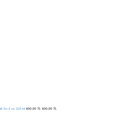
 Sır 4 oz 118 ml
400,00
TL
400,00
TL