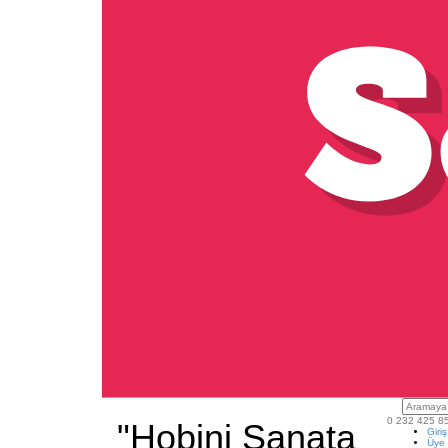
0 232 425 8
"Hobini Sanata
Giri
Üye 