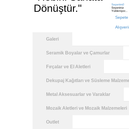
Dönüştür."
Sepetim
0
Sepetiniz
Yükleniyor...
Sepete 
Alışver
Galeri
Seramik Boyalar ve Çamurlar
Fırçalar ve El Aletleri
Dekupaj Kağıtları ve Süsleme Malzeme
Metal Aksesuarlar ve Varaklar
Mozaik Aletleri ve Mozaik Malzemeleri
Outlet