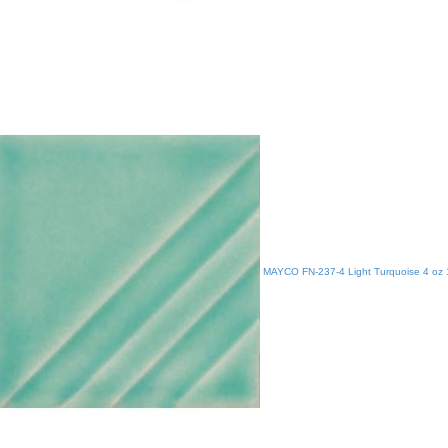
MAYCO FN-237-4 Light Turquoise 4 oz 