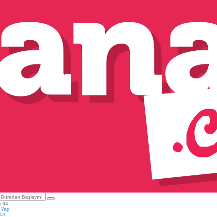
5 94
ş Yap
Ol