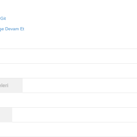
Git
işe Devam Et
leri