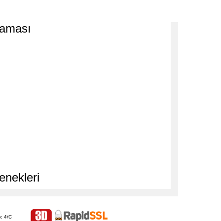
laması
enekleri
: 4/C