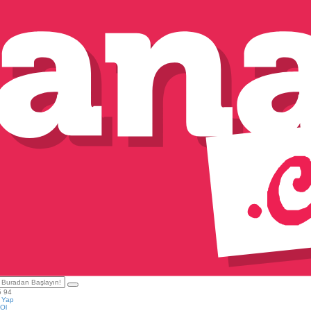
5 94
ş Yap
Ol