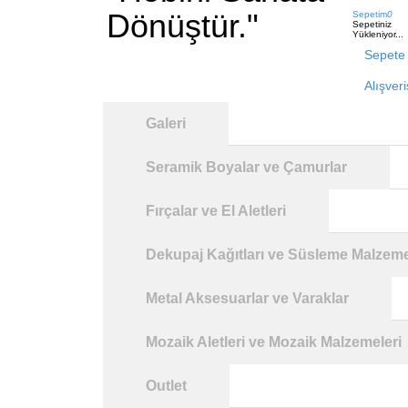
Dönüştür."
Sepetim
0
Sepetiniz
Yükleniyor...
Sepete 
Alışver
Galeri
Seramik Boyalar ve Çamurlar
Fırçalar ve El Aletleri
Dekupaj Kağıtları ve Süsleme Malzeme
Metal Aksesuarlar ve Varaklar
Mozaik Aletleri ve Mozaik Malzemeleri
Outlet