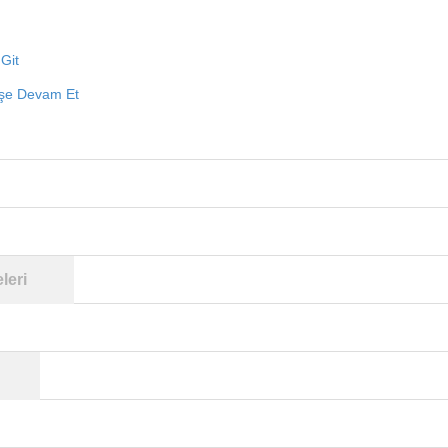
Git
işe Devam Et
leri