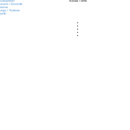
özleşmeler
Konak / İzmir
aranti / Güvenlik
Ödeme
argo / Teslimat
yelik