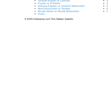
Seramik Boyalar ve Çamurlar
S
Fırçalar ve El Aletleri
G
Dekupaj Kağıtları ve Süsleme Malzemeleri
Metal Aksesuarlar ve Varaklar
K
Mozaik Aletleri ve Mozaik Malzemeleri
Ü
Outlet
© 2026 hobisanat.com Tüm Hakları Saklıdır.