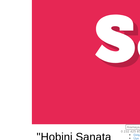
0 232 425 8
"Hobini Sanata
Giri
Üye 