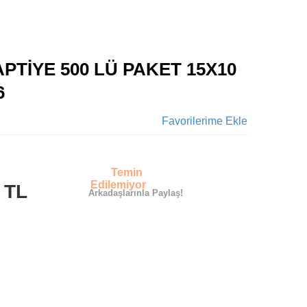
PTİYE 500 LÜ PAKET 15X10
6
Favorilerime Ekle
Temin
0
Edilemiyor
TL
Arkadaşlarınla Paylaş!