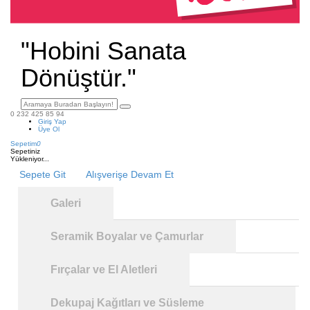
"Hobini Sanata
Dönüştür."
0 232 425 85 94
Giriş Yap
Üye Ol
Sepetim
0
Sepetiniz
Yükleniyor...
Sepete Git
Alışverişe Devam Et
Galeri
Seramik Boyalar ve Çamurlar
Fırçalar ve El Aletleri
Dekupaj Kağıtları ve Süsleme