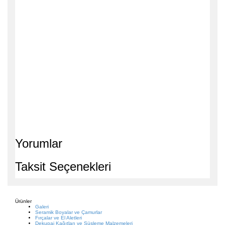
Yorumlar
Taksit Seçenekleri
Ürünler
Galeri
Seramik Boyalar ve Çamurlar
Fırçalar ve El Aletleri
Dekupaj Kağıtları ve Süsleme Malzemeleri