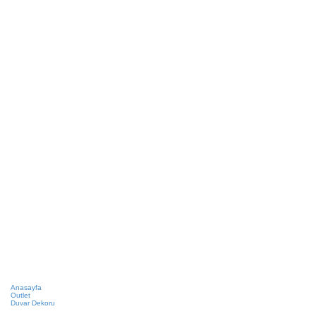
Anasayfa
Outlet
Duvar Dekoru