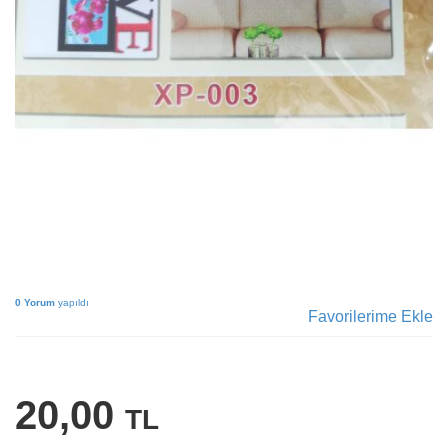
0 Yorum
yapıldı
Favorilerime Ekle
20,00
TL