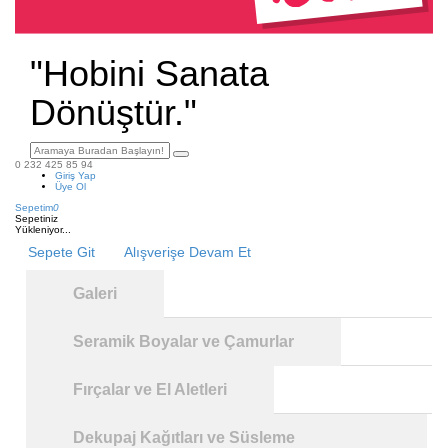
"Hobini Sanata
Dönüştür."
0 232 425 85 94
Giriş Yap
Üye Ol
Sepetim
0
Sepetiniz
Yükleniyor...
Sepete Git
Alışverişe Devam Et
Galeri
Seramik Boyalar ve Çamurlar
Fırçalar ve El Aletleri
Dekupaj Kağıtları ve Süsleme