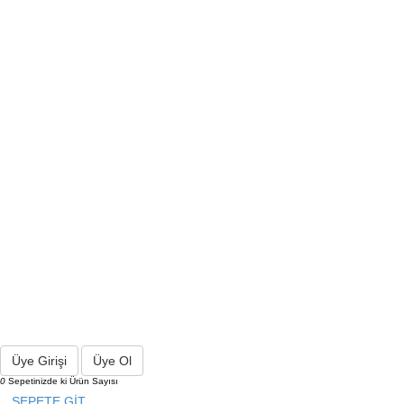
Üye Girişi
Üye Ol
0
Sepetinizde ki Ürün Sayısı
SEPETE GİT