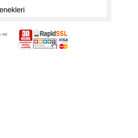
enekleri
: 4/C