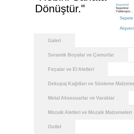
Dönüştür."
Sepetim
0
Sepetiniz
Yükleniyor...
Sepete 
Alışver
Galeri
Seramik Boyalar ve Çamurlar
Fırçalar ve El Aletleri
Dekupaj Kağıtları ve Süsleme Malzeme
Metal Aksesuarlar ve Varaklar
Mozaik Aletleri ve Mozaik Malzemeleri
Outlet