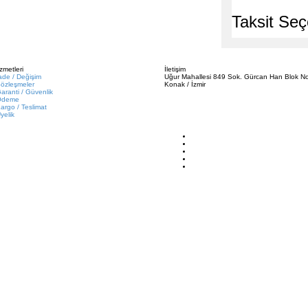
Taksit Seç
zmetleri
İletişim
ade / Değişim
Uğur Mahallesi 849 Sok. Gürcan Han Blok No
özleşmeler
Konak / İzmir
aranti / Güvenlik
Ödeme
argo / Teslimat
yelik