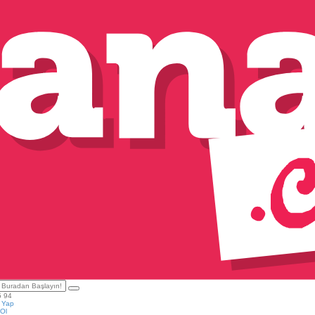
5 94
ş Yap
Ol