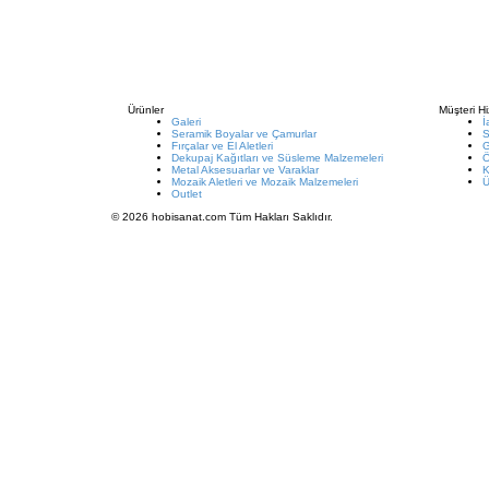
Ürünler
Müşteri Hi
Galeri
İ
Seramik Boyalar ve Çamurlar
S
Fırçalar ve El Aletleri
G
Dekupaj Kağıtları ve Süsleme Malzemeleri
Metal Aksesuarlar ve Varaklar
K
Mozaik Aletleri ve Mozaik Malzemeleri
Ü
Outlet
© 2026 hobisanat.com Tüm Hakları Saklıdır.