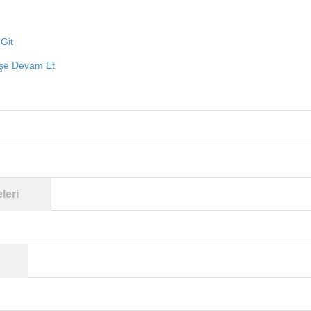
Git
işe Devam Et
leri