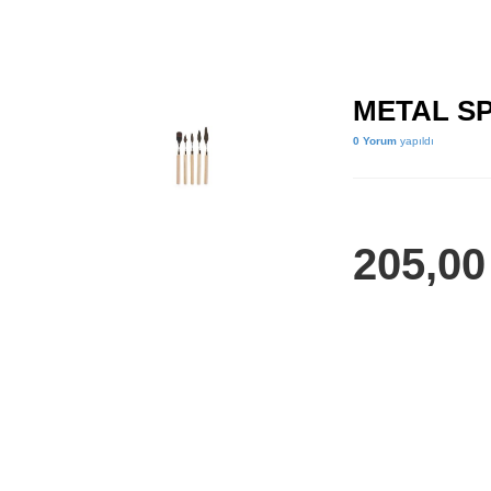
METAL SP
0 Yorum
yapıldı
205,0