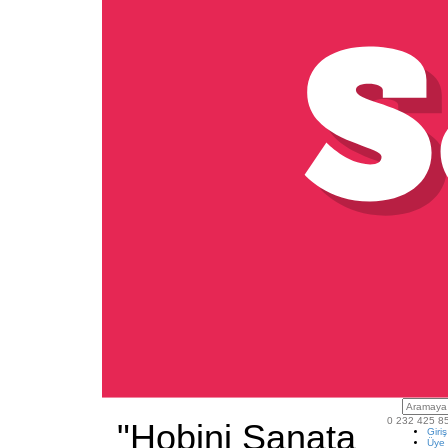
0 232 425 8
"Hobini Sanata
Giri
Üye 