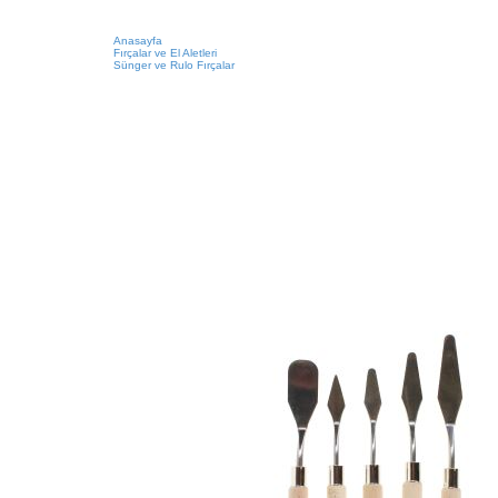
Anasayfa
Fırçalar ve El Aletleri
Sünger ve Rulo Fırçalar