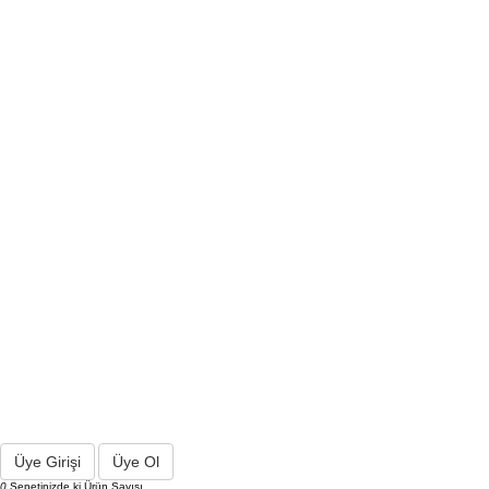
Üye Girişi
Üye Ol
0
Sepetinizde ki Ürün Sayısı