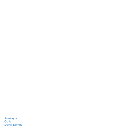
Anasayfa
Outlet
Duvar Dekoru