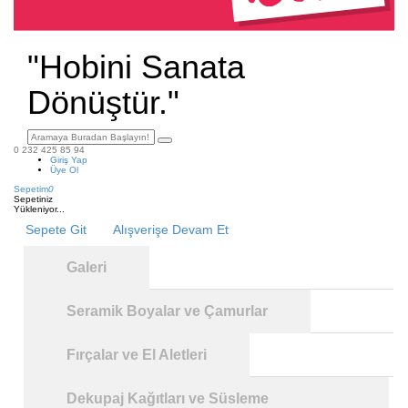
"Hobini Sanata
Dönüştür."
0 232 425 85 94
Giriş Yap
Üye Ol
Sepetim
0
Sepetiniz
Yükleniyor...
Sepete Git
Alışverişe Devam Et
Galeri
Seramik Boyalar ve Çamurlar
Fırçalar ve El Aletleri
Dekupaj Kağıtları ve Süsleme