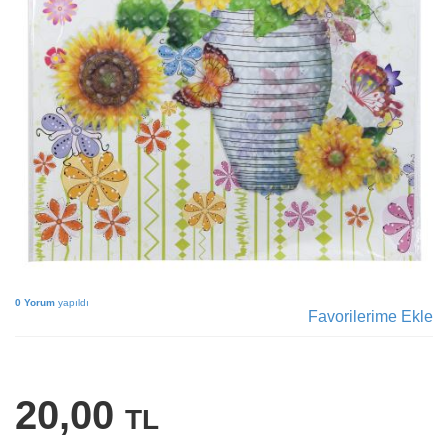
0 Yorum
yapıldı
Favorilerime Ekle
20,00
TL