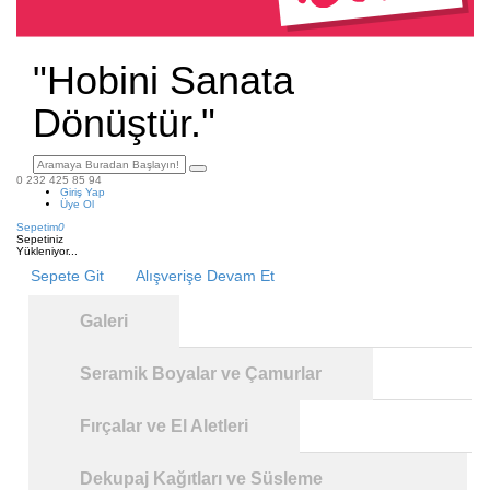
"Hobini Sanata
Dönüştür."
0 232 425 85 94
Giriş Yap
Üye Ol
Sepetim
0
Sepetiniz
Yükleniyor...
Sepete Git
Alışverişe Devam Et
Galeri
Seramik Boyalar ve Çamurlar
Fırçalar ve El Aletleri
Dekupaj Kağıtları ve Süsleme