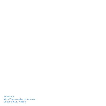
Anasayfa
Metal Aksesuarlar ve Varaklar
Dolap & Kutu Kilitleri