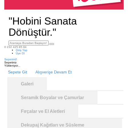
"Hobini Sanata
Dönüştür."
0 232 425 85 94
Giriş Yap
Üye Ol
Sepetim
0
Sepetiniz
Yükleniyor...
Sepete Git
Alışverişe Devam Et
Galeri
Seramik Boyalar ve Çamurlar
Fırçalar ve El Aletleri
Dekupaj Kağıtları ve Süsleme