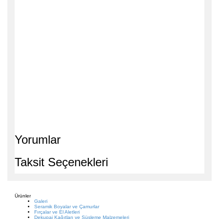
Yorumlar
Taksit Seçenekleri
Ürünler
Galeri
Seramik Boyalar ve Çamurlar
Fırçalar ve El Aletleri
Dekupaj Kağıtları ve Süsleme Malzemeleri