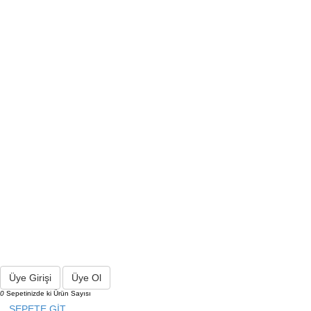
Üye Girişi
Üye Ol
0
Sepetinizde ki Ürün Sayısı
SEPETE GİT