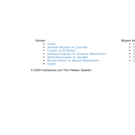
Ürünler
Müşteri Hi
Galeri
İ
Seramik Boyalar ve Çamurlar
S
Fırçalar ve El Aletleri
G
Dekupaj Kağıtları ve Süsleme Malzemeleri
Metal Aksesuarlar ve Varaklar
K
Mozaik Aletleri ve Mozaik Malzemeleri
Ü
Outlet
© 2026 hobisanat.com Tüm Hakları Saklıdır.