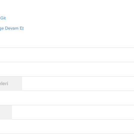
Git
işe Devam Et
leri