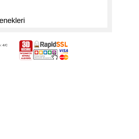
enekleri
: 4/C