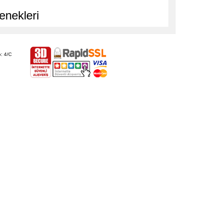
enekleri
: 4/C