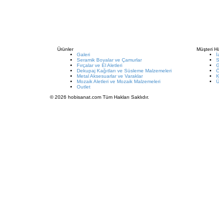
Ürünler
Müşteri Hi
Galeri
İ
Seramik Boyalar ve Çamurlar
S
Fırçalar ve El Aletleri
G
Dekupaj Kağıtları ve Süsleme Malzemeleri
Metal Aksesuarlar ve Varaklar
K
Mozaik Aletleri ve Mozaik Malzemeleri
Ü
Outlet
© 2026 hobisanat.com Tüm Hakları Saklıdır.