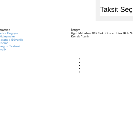
Taksit Seç
zmetleri
İletişim
ade / Değişim
Uğur Mahallesi 849 Sok. Gürcan Han Blok No
özleşmeler
Konak / İzmir
aranti / Güvenlik
Ödeme
argo / Teslimat
yelik