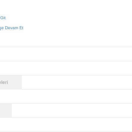
Git
işe Devam Et
leri