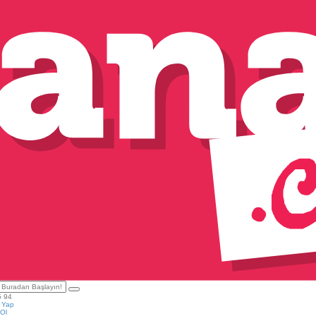
5 94
ş Yap
Ol