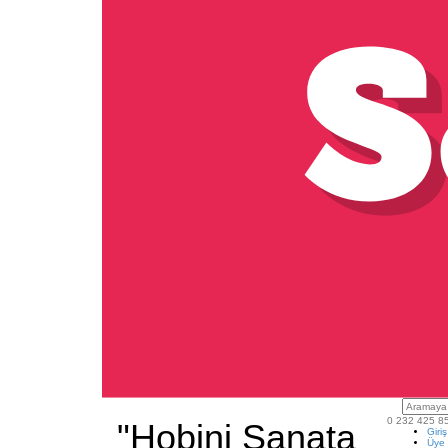
0 232 425 8
"Hobini Sanata
Giri
Üye 