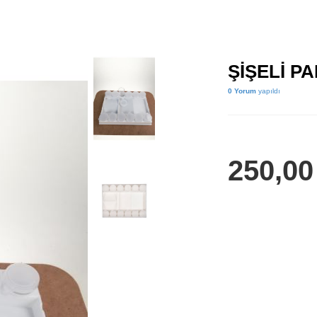
ŞİŞELİ PA
0 Yorum
yapıldı
250,0