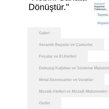
Dönüştür."
Sepetim
0
Sepetiniz
Yükleniyor...
Sepete 
Alışver
Galeri
Seramik Boyalar ve Çamurlar
Fırçalar ve El Aletleri
Dekupaj Kağıtları ve Süsleme Malzeme
Metal Aksesuarlar ve Varaklar
Mozaik Aletleri ve Mozaik Malzemeleri
Outlet