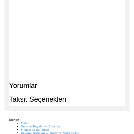
Yorumlar
Taksit Seçenekleri
Ürünler
Galeri
Seramik Boyalar ve Çamurlar
Fırçalar ve El Aletleri
Dekupaj Kağıtları ve Süsleme Malzemeleri