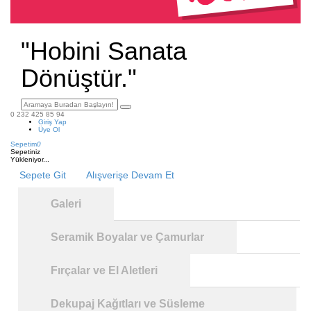
"Hobini Sanata
Dönüştür."
0 232 425 85 94
Giriş Yap
Üye Ol
Sepetim
0
Sepetiniz
Yükleniyor...
Sepete Git
Alışverişe Devam Et
Galeri
Seramik Boyalar ve Çamurlar
Fırçalar ve El Aletleri
Dekupaj Kağıtları ve Süsleme