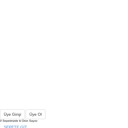
Üye Girişi
Üye Ol
0
Sepetinizde ki Ürün Sayısı
SEPETE GİT