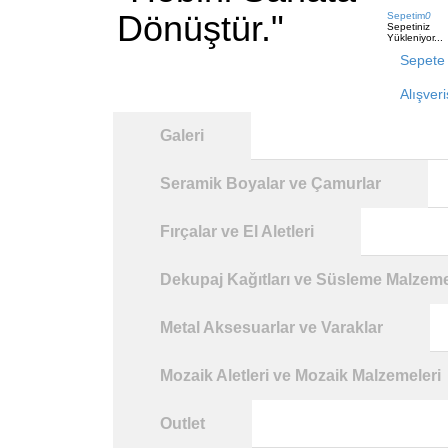
Dönüştür."
Sepetim
0
Sepetiniz
Yükleniyor...
Sepete 
Alışver
Galeri
Seramik Boyalar ve Çamurlar
Fırçalar ve El Aletleri
Dekupaj Kağıtları ve Süsleme Malzeme
Metal Aksesuarlar ve Varaklar
Mozaik Aletleri ve Mozaik Malzemeleri
Outlet