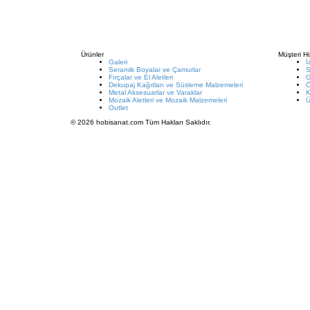
Ürünler
Müşteri Hi
Galeri
İ
Seramik Boyalar ve Çamurlar
S
Fırçalar ve El Aletleri
G
Dekupaj Kağıtları ve Süsleme Malzemeleri
Metal Aksesuarlar ve Varaklar
K
Mozaik Aletleri ve Mozaik Malzemeleri
Ü
Outlet
© 2026 hobisanat.com Tüm Hakları Saklıdır.