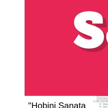
0 232 425 8
"Hobini Sanata
Giri
Üye 