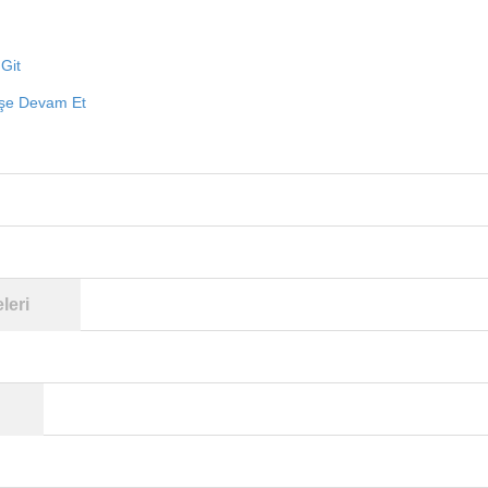
Git
işe Devam Et
leri