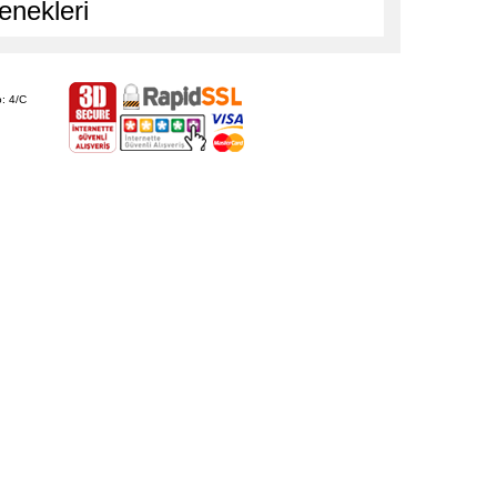
enekleri
: 4/C