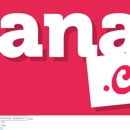
5 94
ş Yap
Ol