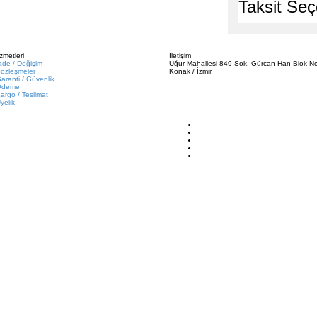
Taksit Seç
zmetleri
İletişim
ade / Değişim
Uğur Mahallesi 849 Sok. Gürcan Han Blok No
özleşmeler
Konak / İzmir
aranti / Güvenlik
Ödeme
argo / Teslimat
yelik