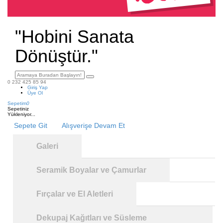
"Hobini Sanata
Dönüştür."
0 232 425 85 94
Giriş Yap
Üye Ol
Sepetim
0
Sepetiniz
Yükleniyor...
Sepete Git
Alışverişe Devam Et
Galeri
Seramik Boyalar ve Çamurlar
Fırçalar ve El Aletleri
Dekupaj Kağıtları ve Süsleme