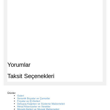
Yorumlar
Taksit Seçenekleri
Ürünler
Galeri
Seramik Boyalar ve Çamurlar
Fırçalar ve El Aletleri
Dekupaj Kağıtları ve Süsleme Malzemeleri
Metal Aksesuarlar ve Varaklar
Mozaik Aletleri ve Mozaik Malzemeleri