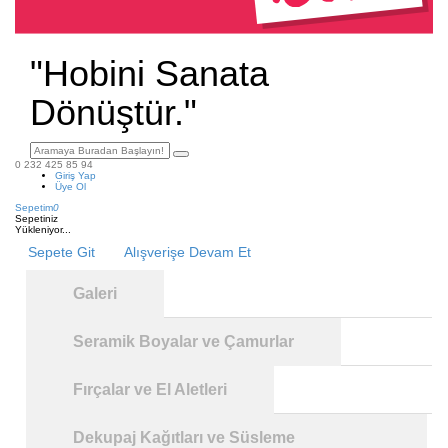
"Hobini Sanata
Dönüştür."
0 232 425 85 94
Giriş Yap
Üye Ol
Sepetim
0
Sepetiniz
Yükleniyor...
Sepete Git
Alışverişe Devam Et
Galeri
Seramik Boyalar ve Çamurlar
Fırçalar ve El Aletleri
Dekupaj Kağıtları ve Süsleme