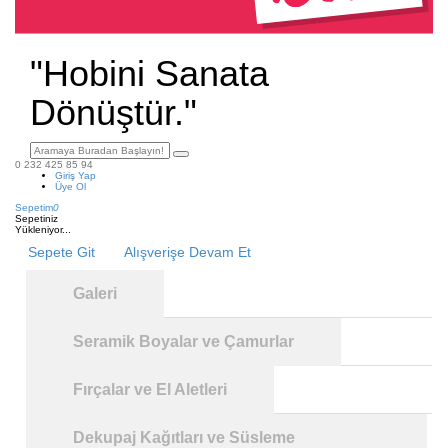
"Hobini Sanata
Dönüştür."
0 232 425 85 94
Giriş Yap
Üye Ol
Sepetim
0
Sepetiniz
Yükleniyor...
Sepete Git
Alışverişe Devam Et
Galeri
Seramik Boyalar ve Çamurlar
Fırçalar ve El Aletleri
Dekupaj Kağıtları ve Süsleme