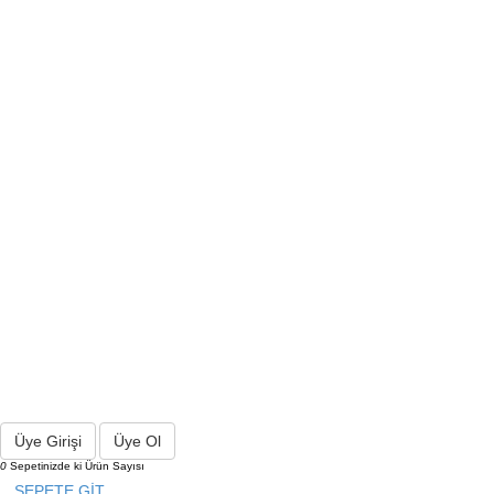
Üye Girişi
Üye Ol
0
Sepetinizde ki Ürün Sayısı
SEPETE GİT