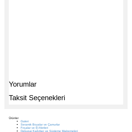
Yorumlar
Taksit Seçenekleri
Ürünler
Galeri
Seramik Boyalar ve Çamurlar
Fırçalar ve El Aletleri
Dekupaj Kağıtları ve Süsleme Malzemeleri