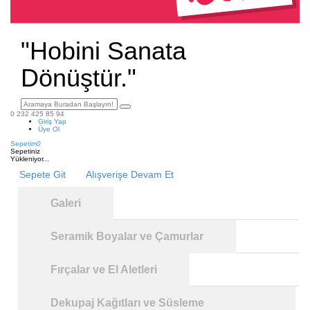
"Hobini Sanata
Dönüştür."
0 232 425 85 94
Giriş Yap
Üye Ol
Sepetim
0
Sepetiniz
Yükleniyor...
Sepete Git
Alışverişe Devam Et
Galeri
Seramik Boyalar ve Çamurlar
Fırçalar ve El Aletleri
Dekupaj Kağıtları ve Süsleme