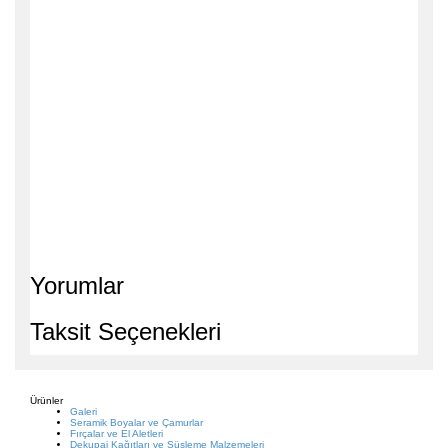
Yorumlar
Taksit Seçenekleri
Ürünler
Galeri
Seramik Boyalar ve Çamurlar
Fırçalar ve El Aletleri
Dekupaj Kağıtları ve Süsleme Malzemeleri