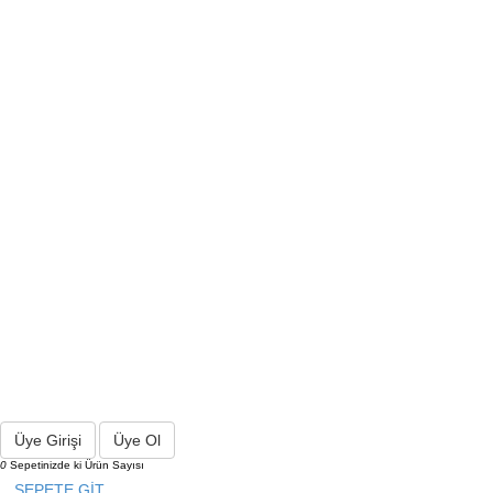
Üye Girişi
Üye Ol
0
Sepetinizde ki Ürün Sayısı
SEPETE GİT