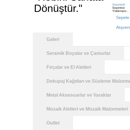
Dönüştür."
Sepetim
0
Sepetiniz
Yükleniyor...
Sepete 
Alışver
Galeri
Seramik Boyalar ve Çamurlar
Fırçalar ve El Aletleri
Dekupaj Kağıtları ve Süsleme Malzeme
Metal Aksesuarlar ve Varaklar
Mozaik Aletleri ve Mozaik Malzemeleri
Outlet