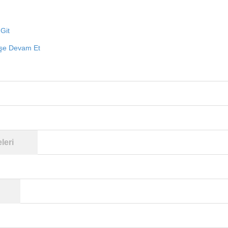
Git
işe Devam Et
leri