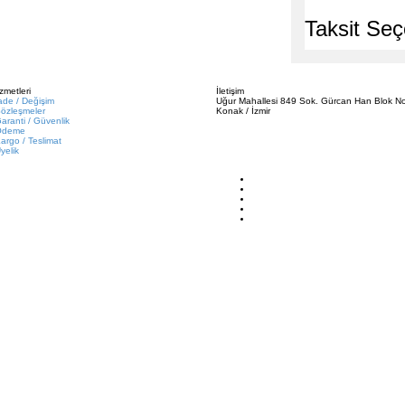
Taksit Seç
zmetleri
İletişim
ade / Değişim
Uğur Mahallesi 849 Sok. Gürcan Han Blok No
özleşmeler
Konak / İzmir
aranti / Güvenlik
Ödeme
argo / Teslimat
yelik