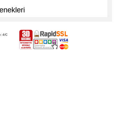
enekleri
: 4/C