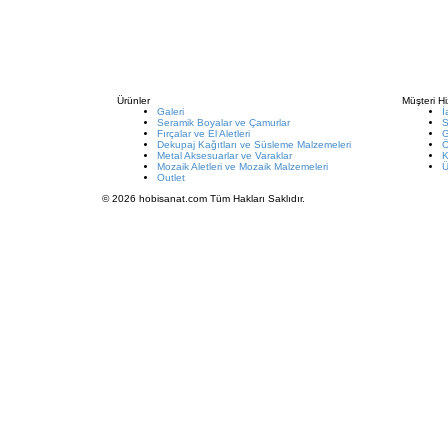
Ürünler
Müşteri Hi
Galeri
İ
Seramik Boyalar ve Çamurlar
S
Fırçalar ve El Aletleri
G
Dekupaj Kağıtları ve Süsleme Malzemeleri
Metal Aksesuarlar ve Varaklar
K
Mozaik Aletleri ve Mozaik Malzemeleri
Ü
Outlet
© 2026 hobisanat.com Tüm Hakları Saklıdır.