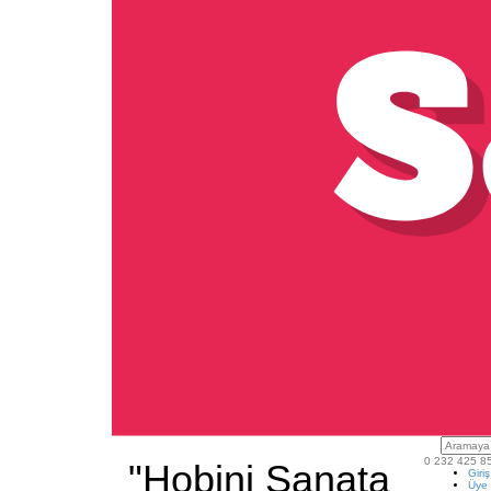
0 232 425 8
"Hobini Sanata
Giri
Üye 