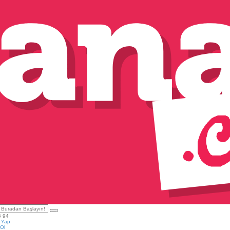
5 94
ş Yap
Ol