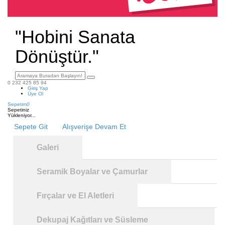
"Hobini Sanata
Dönüştür."
0 232 425 85 94
Giriş Yap
Üye Ol
Sepetim
0
Sepetiniz
Yükleniyor...
Sepete Git
Alışverişe Devam Et
Galeri
Seramik Boyalar ve Çamurlar
Fırçalar ve El Aletleri
Dekupaj Kağıtları ve Süsleme