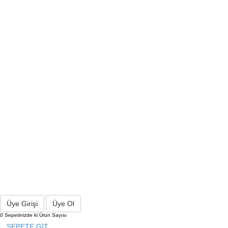
Üye Girişi
Üye Ol
0
Sepetinizde ki Ürün Sayısı
SEPETE GİT