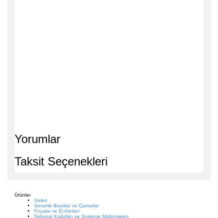
Yorumlar
Taksit Seçenekleri
Ürünler
Galeri
Seramik Boyalar ve Çamurlar
Fırçalar ve El Aletleri
Dekupaj Kağıtları ve Süsleme Malzemeleri