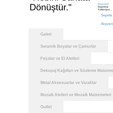
Dönüştür."
Sepetim
0
Sepetiniz
Yükleniyor...
Sepete 
Alışver
Galeri
Seramik Boyalar ve Çamurlar
Fırçalar ve El Aletleri
Dekupaj Kağıtları ve Süsleme Malzeme
Metal Aksesuarlar ve Varaklar
Mozaik Aletleri ve Mozaik Malzemeleri
Outlet