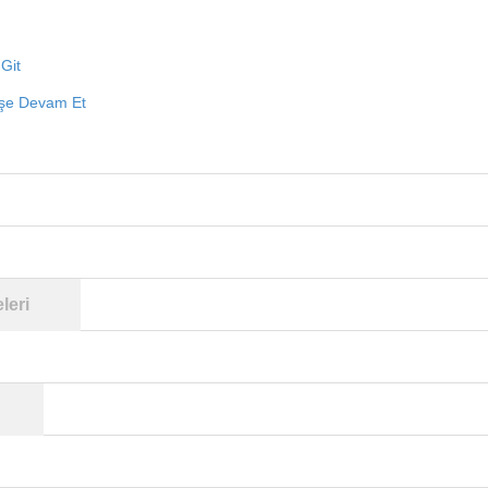
Git
işe Devam Et
leri