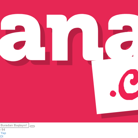
5 94
ş Yap
Ol