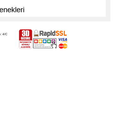
enekleri
: 4/C