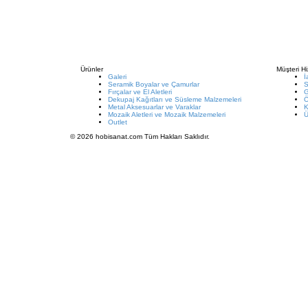
Ürünler
Müşteri Hi
Galeri
İ
Seramik Boyalar ve Çamurlar
S
Fırçalar ve El Aletleri
G
Dekupaj Kağıtları ve Süsleme Malzemeleri
Metal Aksesuarlar ve Varaklar
K
Mozaik Aletleri ve Mozaik Malzemeleri
Ü
Outlet
© 2026 hobisanat.com Tüm Hakları Saklıdır.