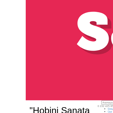
0 232 425 8
"Hobini Sanata
Giri
Üye 