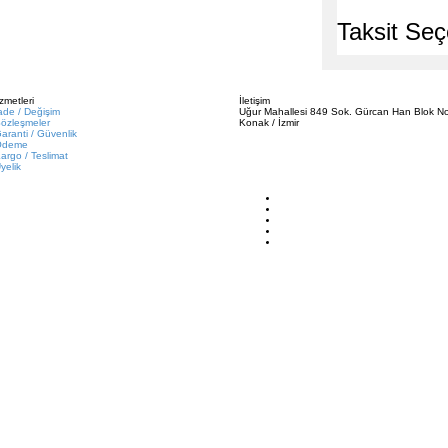
Taksit Seç
zmetleri
İletişim
ade / Değişim
Uğur Mahallesi 849 Sok. Gürcan Han Blok No
özleşmeler
Konak / İzmir
aranti / Güvenlik
Ödeme
argo / Teslimat
yelik