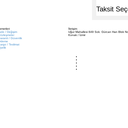
Taksit Seç
zmetleri
İletişim
ade / Değişim
Uğur Mahallesi 849 Sok. Gürcan Han Blok No
özleşmeler
Konak / İzmir
aranti / Güvenlik
Ödeme
argo / Teslimat
yelik