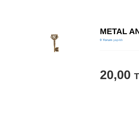
METAL AN
0 Yorum
yapıldı
20,00