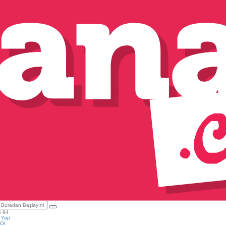
5 94
ş Yap
Ol