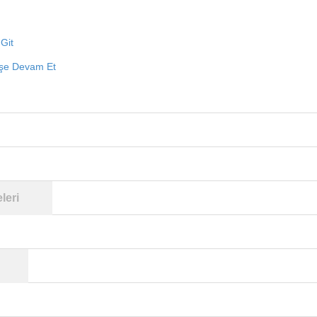
Git
işe Devam Et
leri