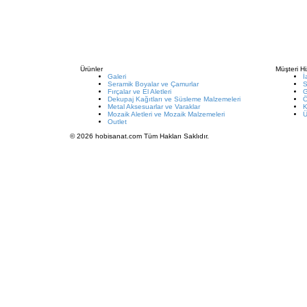
Ürünler
Müşteri Hi
Galeri
İ
Seramik Boyalar ve Çamurlar
S
Fırçalar ve El Aletleri
G
Dekupaj Kağıtları ve Süsleme Malzemeleri
Metal Aksesuarlar ve Varaklar
K
Mozaik Aletleri ve Mozaik Malzemeleri
Ü
Outlet
© 2026 hobisanat.com Tüm Hakları Saklıdır.