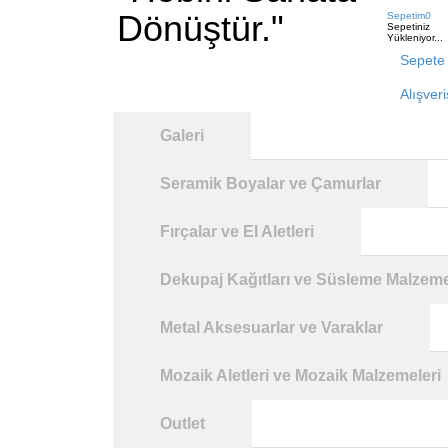
Dönüştür."
Sepetim
0
Sepetiniz
Yükleniyor...
Sepete 
Alışver
Galeri
Seramik Boyalar ve Çamurlar
Fırçalar ve El Aletleri
Dekupaj Kağıtları ve Süsleme Malzeme
Metal Aksesuarlar ve Varaklar
Mozaik Aletleri ve Mozaik Malzemeleri
Outlet