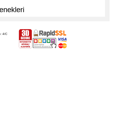
enekleri
: 4/C