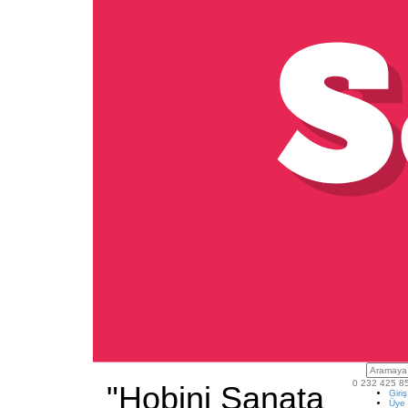
0 232 425 8
"Hobini Sanata
Giri
Üye 