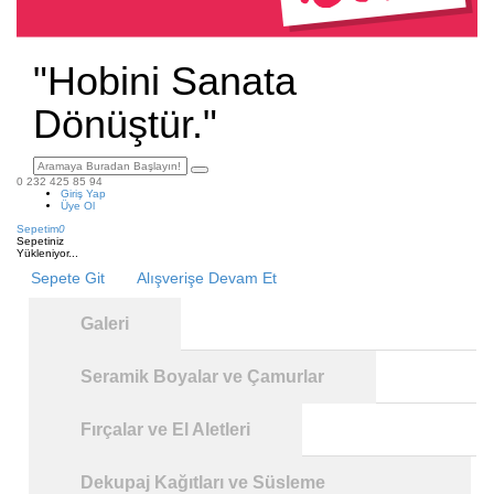
"Hobini Sanata
Dönüştür."
0 232 425 85 94
Giriş Yap
Üye Ol
Sepetim
0
Sepetiniz
Yükleniyor...
Sepete Git
Alışverişe Devam Et
Galeri
Seramik Boyalar ve Çamurlar
Fırçalar ve El Aletleri
Dekupaj Kağıtları ve Süsleme