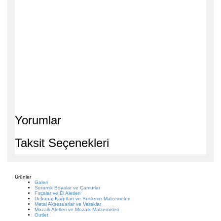
Yorumlar
Taksit Seçenekleri
Ürünler
Galeri
Seramik Boyalar ve Çamurlar
Fırçalar ve El Aletleri
Dekupaj Kağıtları ve Süsleme Malzemeleri
Metal Aksesuarlar ve Varaklar
Mozaik Aletleri ve Mozaik Malzemeleri
Outlet