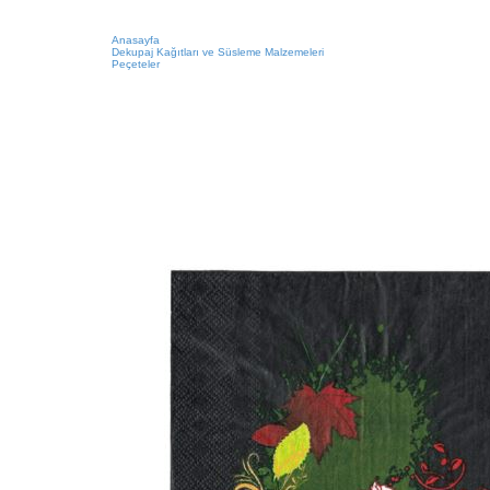
Anasayfa
Dekupaj Kağıtları ve Süsleme Malzemeleri
Peçeteler