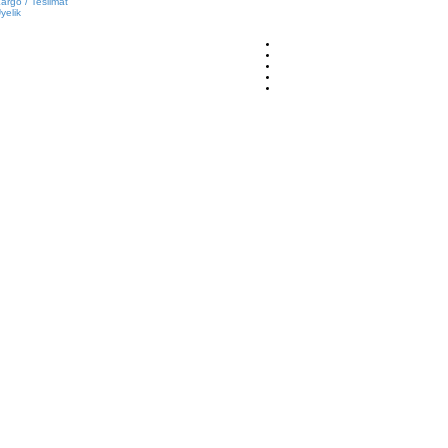
argo / Teslimat
yelik