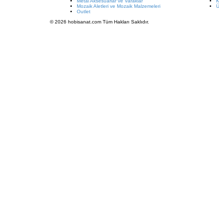
Metal Aksesuarlar ve Varaklar
K
Mozaik Aletleri ve Mozaik Malzemeleri
Ü
Outlet
© 2026 hobisanat.com Tüm Hakları Saklıdır.