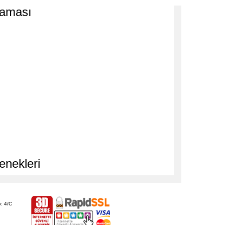
laması
enekleri
: 4/C