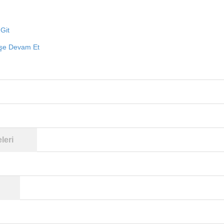
Git
işe Devam Et
leri