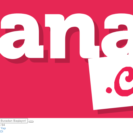
5 94
ş Yap
Ol