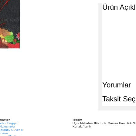
Ürün Açık
Yorumlar
Taksit Seç
zmetleri
İletişim
ade / Değişim
Uğur Mahallesi 849 Sok. Gürcan Han Blok No
özleşmeler
Konak / İzmir
aranti / Güvenlik
Ödeme