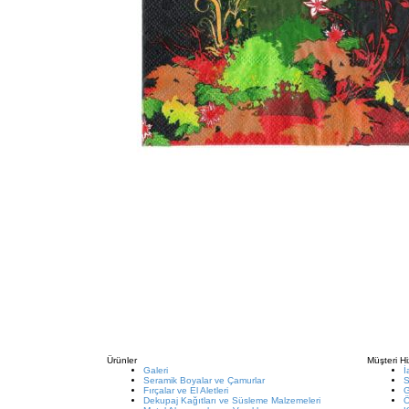
Ürünler
Müşteri Hi
Galeri
İ
Seramik Boyalar ve Çamurlar
S
Fırçalar ve El Aletleri
G
Dekupaj Kağıtları ve Süsleme Malzemeleri