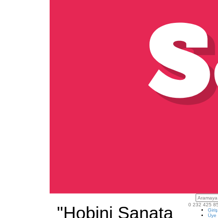
0 232 425 8
"Hobini Sanata
Giri
Üye 