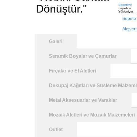
Dönüştür."
Sepetim
0
Sepetiniz
Yükleniyor...
Sepete 
Alışver
Galeri
Seramik Boyalar ve Çamurlar
Fırçalar ve El Aletleri
Dekupaj Kağıtları ve Süsleme Malzeme
Metal Aksesuarlar ve Varaklar
Mozaik Aletleri ve Mozaik Malzemeleri
Outlet