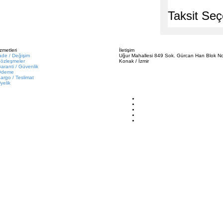
Taksit Seç
zmetleri
İletişim
ade / Değişim
Uğur Mahallesi 849 Sok. Gürcan Han Blok No
özleşmeler
Konak / İzmir
aranti / Güvenlik
Ödeme
argo / Teslimat
yelik