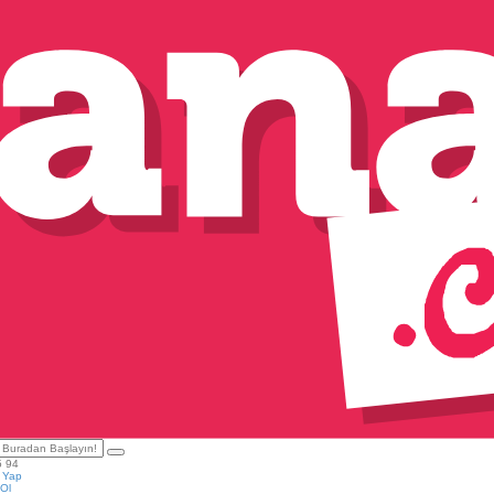
5 94
ş Yap
Ol