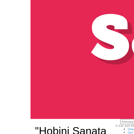
0 232 425 8
"Hobini Sanata
Giri
Üye 