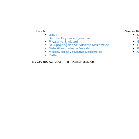
Ürünler
Müşteri Hi
Galeri
İ
Seramik Boyalar ve Çamurlar
S
Fırçalar ve El Aletleri
G
Dekupaj Kağıtları ve Süsleme Malzemeleri
Metal Aksesuarlar ve Varaklar
K
Mozaik Aletleri ve Mozaik Malzemeleri
Ü
Outlet
© 2026 hobisanat.com Tüm Hakları Saklıdır.