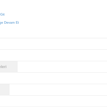
Git
işe Devam Et
leri