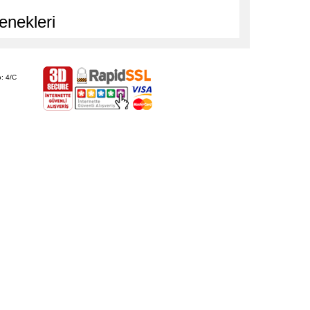
enekleri
: 4/C