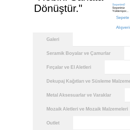
Dönüştür."
Sepetim
0
Sepetiniz
Yükleniyor...
Sepete 
Alışver
Galeri
Seramik Boyalar ve Çamurlar
Fırçalar ve El Aletleri
Dekupaj Kağıtları ve Süsleme Malzeme
Metal Aksesuarlar ve Varaklar
Mozaik Aletleri ve Mozaik Malzemeleri
Outlet