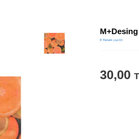
M+Desing 
0 Yorum
yapıldı
30,00