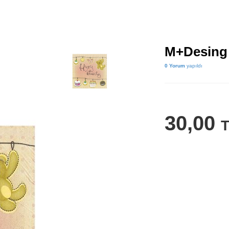
M+Desing 
0 Yorum
yapıldı
30,00