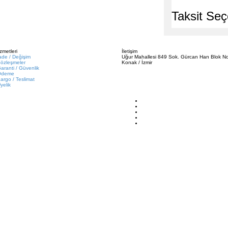
Taksit Seç
zmetleri
İletişim
ade / Değişim
Uğur Mahallesi 849 Sok. Gürcan Han Blok No
özleşmeler
Konak / İzmir
aranti / Güvenlik
Ödeme
argo / Teslimat
yelik