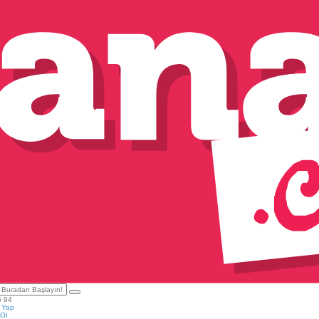
5 94
ş Yap
Ol