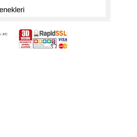
enekleri
: 4/C