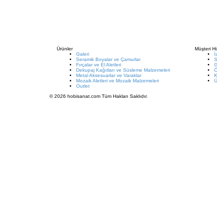
Ürünler
Müşteri Hi
Galeri
İ
Seramik Boyalar ve Çamurlar
S
Fırçalar ve El Aletleri
G
Dekupaj Kağıtları ve Süsleme Malzemeleri
Metal Aksesuarlar ve Varaklar
K
Mozaik Aletleri ve Mozaik Malzemeleri
Ü
Outlet
© 2026 hobisanat.com Tüm Hakları Saklıdır.