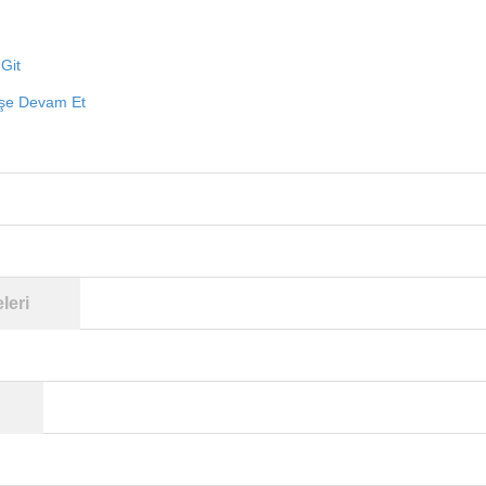
Git
işe Devam Et
leri