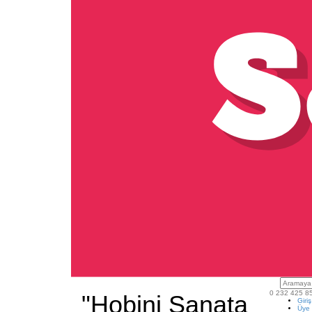
0 232 425 8
"Hobini Sanata
Giri
Üye 