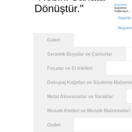
Dönüştür."
Sepetim
0
Sepetiniz
Yükleniyor...
Sepete 
Alışver
Galeri
Seramik Boyalar ve Çamurlar
Fırçalar ve El Aletleri
Dekupaj Kağıtları ve Süsleme Malzeme
Metal Aksesuarlar ve Varaklar
Mozaik Aletleri ve Mozaik Malzemeleri
Outlet