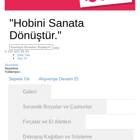
"Hobini Sanata
Dönüştür."
0 232 425 85 94
Giriş Yap
Üye Ol
Sepetim
0
Sepetiniz
Yükleniyor...
Sepete Git
Alışverişe Devam Et
Galeri
Seramik Boyalar ve Çamurlar
Fırçalar ve El Aletleri
Dekupaj Kağıtları ve Süsleme