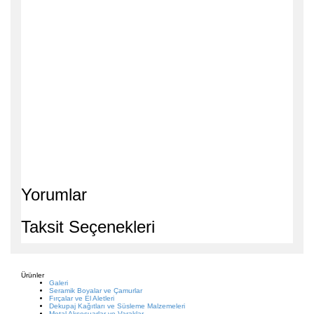
Yorumlar
Taksit Seçenekleri
Ürünler
Galeri
Seramik Boyalar ve Çamurlar
Fırçalar ve El Aletleri
Dekupaj Kağıtları ve Süsleme Malzemeleri
Metal Aksesuarlar ve Varaklar