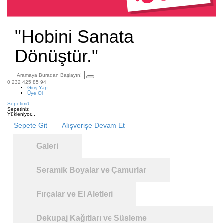
"Hobini Sanata
Dönüştür."
0 232 425 85 94
Giriş Yap
Üye Ol
Sepetim
0
Sepetiniz
Yükleniyor...
Sepete Git
Alışverişe Devam Et
Galeri
Seramik Boyalar ve Çamurlar
Fırçalar ve El Aletleri
Dekupaj Kağıtları ve Süsleme