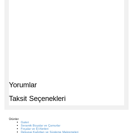
Yorumlar
Taksit Seçenekleri
Ürünler
Galeri
Seramik Boyalar ve Çamurlar
Fırçalar ve El Aletleri
Dekupaj Kağıtları ve Süsleme Malzemeleri