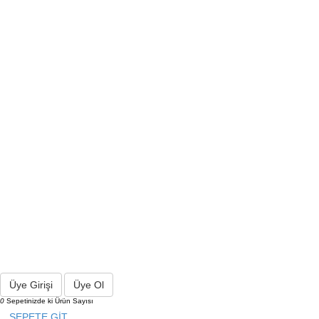
Üye Girişi
Üye Ol
0
Sepetinizde ki Ürün Sayısı
SEPETE GİT