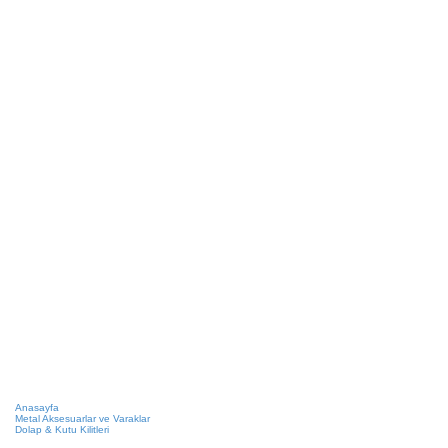
Anasayfa
Metal Aksesuarlar ve Varaklar
Dolap & Kutu Kilitleri