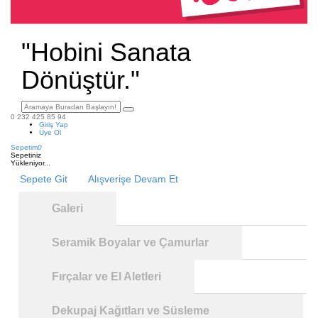
"Hobini Sanata
Dönüştür."
0 232 425 85 94
Giriş Yap
Üye Ol
Sepetim
0
Sepetiniz
Yükleniyor...
Sepete Git
Alışverişe Devam Et
Galeri
Seramik Boyalar ve Çamurlar
Fırçalar ve El Aletleri
Dekupaj Kağıtları ve Süsleme