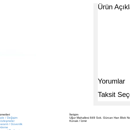
Ürün Açık
Yorumlar
Taksit Seç
zmetleri
İletişim
ade / Değişim
Uğur Mahallesi 849 Sok. Gürcan Han Blok No
özleşmeler
Konak / İzmir
aranti / Güvenlik
Ödeme