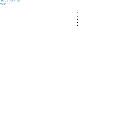
argo / Teslimat
yelik