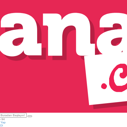
5 94
ş Yap
Ol