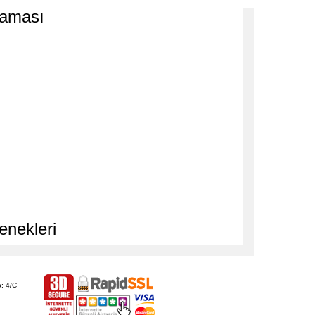
laması
enekleri
: 4/C