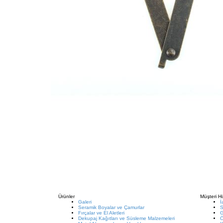
Ürünler
Müşteri Hi
Galeri
İ
Seramik Boyalar ve Çamurlar
S
Fırçalar ve El Aletleri
G
Dekupaj Kağıtları ve Süsleme Malzemeleri