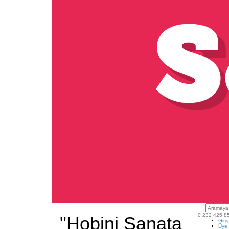
0 232 425 8
"Hobini Sanata
Giri
Üye 