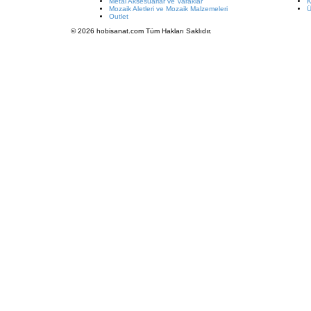
Metal Aksesuarlar ve Varaklar
K
Mozaik Aletleri ve Mozaik Malzemeleri
Ü
Outlet
© 2026 hobisanat.com Tüm Hakları Saklıdır.