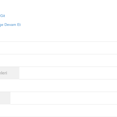
Git
işe Devam Et
leri