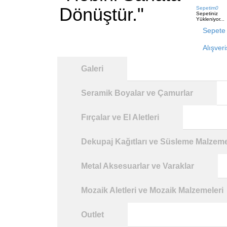
Dönüştür."
Sepetim
0
Sepetiniz
Yükleniyor...
Sepete 
Alışver
Galeri
Seramik Boyalar ve Çamurlar
Fırçalar ve El Aletleri
Dekupaj Kağıtları ve Süsleme Malzeme
Metal Aksesuarlar ve Varaklar
Mozaik Aletleri ve Mozaik Malzemeleri
Outlet