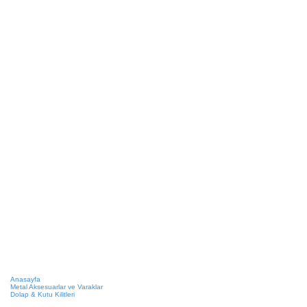
Anasayfa
Metal Aksesuarlar ve Varaklar
Dolap & Kutu Kilitleri