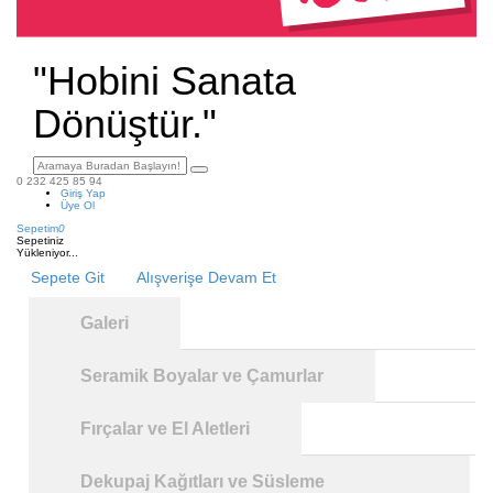
"Hobini Sanata
Dönüştür."
0 232 425 85 94
Giriş Yap
Üye Ol
Sepetim
0
Sepetiniz
Yükleniyor...
Sepete Git
Alışverişe Devam Et
Galeri
Seramik Boyalar ve Çamurlar
Fırçalar ve El Aletleri
Dekupaj Kağıtları ve Süsleme